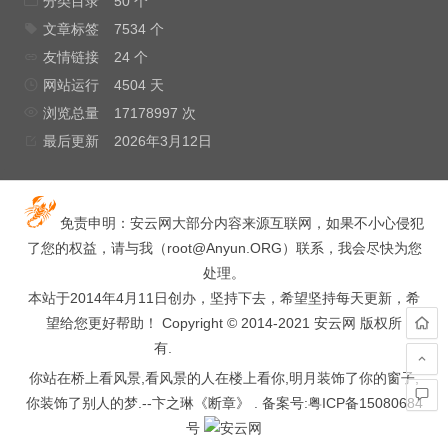
分类目录
50 个
文章标签
7534 个
友情链接
24 个
网站运行
4504 天
浏览总量
17178997 次
最后更新
2026年3月12日
免责申明：安云网大部分内容来源互联网，如果不小心侵犯
了您的权益，请与我（
root@Anyun.ORG
）联系，我会尽快为您
处理。
本站于2014年4月11日创办，坚持下去，希望坚持每天更新，希
望给您更好帮助！ Copyright © 2014-2021 安云网 版权所
有.
hacked by wooyun.
你站在桥上看风景,看风景的人在楼上看你,明月装饰了你的窗子,
你装饰了别人的梦.--卞之琳《断章》 . 备案号:
粤ICP备15080684
号