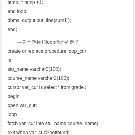
temp := temp +1;
end loop;
dbms_output.put_line(sum1 );
end;
---关于游标和loop循环的例子
create or replace procedure loop_cur
is
stu_name varchar2(100);
course_name varchar2(100);
cursor var_cur is select * from grade ;
begin
open var_cur;
loop
fetch var_cur into stu_name,course_name;
exit when var_cur%notfound;