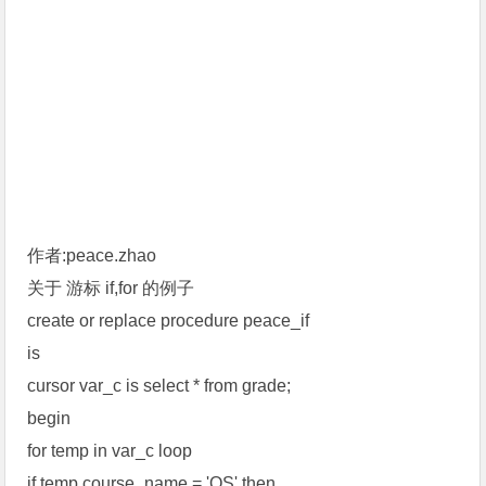
作者:peace.zhao
关于 游标 if,for 的例子
create or replace procedure peace_if
is
cursor var_c is select * from grade;
begin
for temp in var_c loop
if temp.course_name = 'OS' then