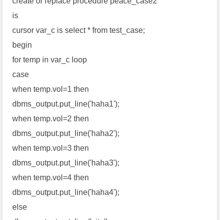
create or replace procedure peace_case2
is
cursor var_c is select * from test_case;
begin
for temp in var_c loop
case
when temp.vol=1 then
dbms_output.put_line('haha1');
when temp.vol=2 then
dbms_output.put_line('haha2');
when temp.vol=3 then
dbms_output.put_line('haha3');
when temp.vol=4 then
dbms_output.put_line('haha4');
else