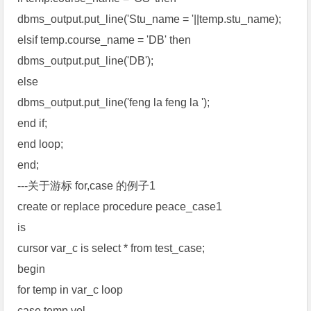
dbms_output.put_line('Stu_name = '||temp.stu_name);
elsif temp.course_name = 'DB' then
dbms_output.put_line('DB');
else
dbms_output.put_line('feng la feng la ');
end if;
end loop;
end;
---关于游标 for,case 的例子1
create or replace procedure peace_case1
is
cursor var_c is select * from test_case;
begin
for temp in var_c loop
case temp.vol