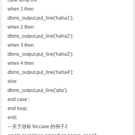
when 1 then
dbms_output.put_line('haha1');
when 2 then
dbms_output.put_line('haha2');
when 3 then
dbms_output.put_line('haha3');
when 4 then
dbms_output.put_line('haha4');
else
dbms_output.put_line('qita');
end case ;
end loop;
end;
---关于游标 for,case 的例子2