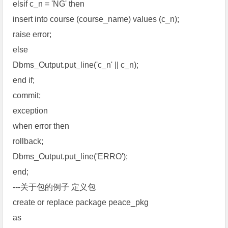
elsif c_n = 'NG' then
insert into course (course_name) values (c_n);
raise error;
else
Dbms_Output.put_line('c_n' || c_n);
end if;
commit;
exception
when error then
rollback;
Dbms_Output.put_line('ERRO');
end;
---关于包的例子 定义包
create or replace package peace_pkg
as