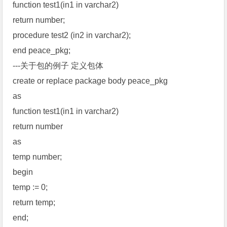
function test1(in1 in varchar2)
return number;
procedure test2 (in2 in varchar2);
end peace_pkg;
---关于包的例子 定义包体
create or replace package body peace_pkg
as
function test1(in1 in varchar2)
return number
as
temp number;
begin
temp := 0;
return temp;
end;