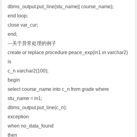
dbms_output.put_line(stu_name|| course_name);
end loop;
close var_cur;
end;
---关于异常处理的例子
create or replace procedure peace_exp(in1 in varchar2)
is
c_n varchar2(100);
begin
select course_name into c_n from grade where
stu_name = in1;
dbms_output.put_line(c_n);
exception
when no_data_found
then