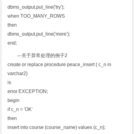
dbms_output.put_line('try');
when TOO_MANY_ROWS
then
dbms_output.put_line('more');
end;
---关于异常处理的例子2
create or replace procedure peace_insert ( c_n in
varchar2)
is
error EXCEPTION;
begin
if c_n = 'OK'
then
insert into course (course_name) values (c_n);