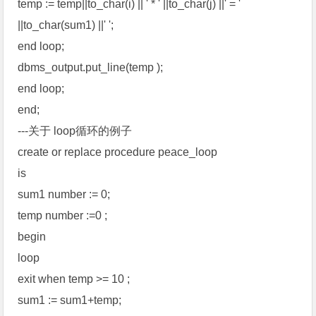
temp := temp||to_char(i) || ' * ' ||to_char(j) ||' = '
||to_char(sum1) ||' ';
end loop;
dbms_output.put_line(temp );
end loop;
end;
---关于 loop循环的例子
create or replace procedure peace_loop
is
sum1 number := 0;
temp number :=0 ;
begin
loop
exit when temp >= 10 ;
sum1 := sum1+temp;