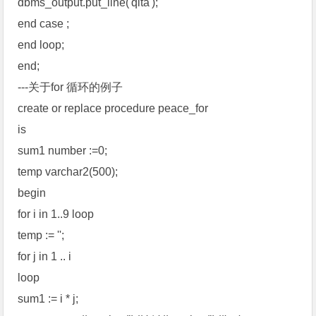
dbms_output.put_line('qita');
end case ;
end loop;
end;
---关于for 循环的例子
create or replace procedure peace_for
is
sum1 number :=0;
temp varchar2(500);
begin
for i in 1..9 loop
temp := '';
for j in 1 .. i
loop
sum1 := i * j;