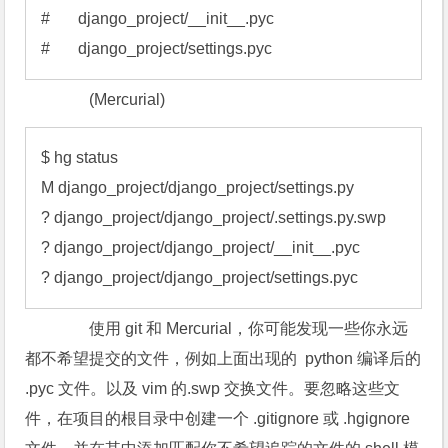
#       django_project/__init__.pyc

#       django_project/settings.pyc
(Mercurial)
$ hg status

M django_project/django_project/settings.py

? django_project/django_project/.settings.py.swp

? django_project/django_project/__init__.pyc

? django_project/django_project/settings.pyc
使用 git 和 Mercurial，你可能发现一些你永远
都不希望提交的文件，例如上面出现的 python 编译后的
.pyc 文件。以及 vim 的.swp 交换文件。要忽略这些文
件，在项目的根目录中创建一个 .gitignore 或 .hgignore