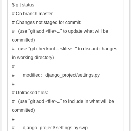
$ git status

# On branch master

# Changes not staged for commit:

#   (use "git add <file>..." to update what will be 
committed)

#   (use "git checkout -- <file>..." to discard changes 
in working directory)

#

#       modified:   django_project/settings.py

#

# Untracked files:

#   (use "git add <file>..." to include in what will be 
committed)

#

#       django_project/.settings.py.swp
