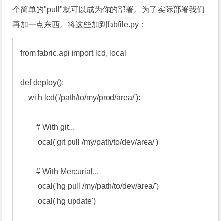
个简单的"pull"就可以成为你的部署。为了实际部署我们
再加一点东西。将这些加到fabfile.py：
from fabric.api import lcd, local

def deploy():

    with lcd('/path/to/my/prod/area/'):

        # With git...

        local('git pull /my/path/to/dev/area/')

        # With Mercurial...

        local('hg pull /my/path/to/dev/area/')

        local('hg update')
