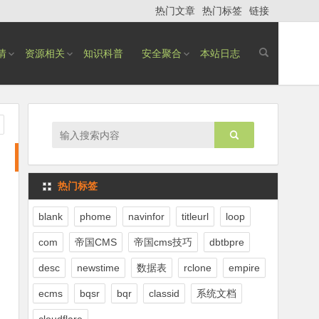
热门文章
热门标签
链接
情
资源相关
知识科普
安全聚合
本站日志
热门标签
blank
phome
navinfor
titleurl
loop
com
帝国CMS
帝国cms技巧
dbtbpre
desc
newstime
数据表
rclone
empire
ecms
bqsr
bqr
classid
系统文档