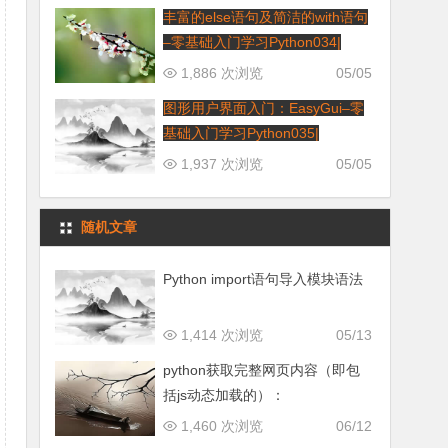
丰富的else语句及简洁的with语句
–零基础入门学习Python034|
1,886 次浏览
05/05
图形用户界面入门：EasyGui–零
基础入门学习Python035|
1,937 次浏览
05/05
随机文章
Python import语句导入模块语法
1,414 次浏览
05/13
python获取完整网页内容（即包
括js动态加载的）：
selenium+phantomjs
1,460 次浏览
06/12