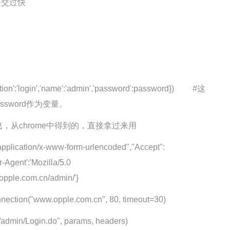
提交过快
':'login','name':'admin','password':password}) #这
ssword作为变量。
chrome中得到的，直接拿过来用
ication/x-www-form-urlencoded","Accept":
r-Agent':'Mozilla/5.0
.opple.com.cn/admin/'}
ion("www.opple.com.cn", 80, timeout=30)
in/Login.do", params, headers)