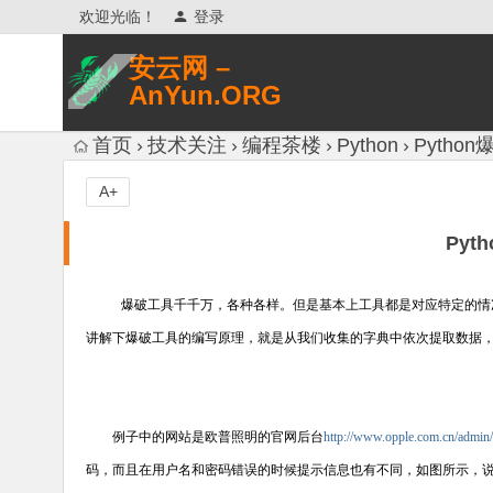
欢迎光临！
登录
安云网 –
AnYun.ORG
专注于网络信息收集、网络数据分享、
首页
技术关注
编程茶楼
Python
Pytho
网络安全研究、网络各种猎奇八卦。
A+
Pyt
爆破工具千千万，各种各样。但是基本上工具都是对应特定的情
讲解下爆破工具的编写原理，就是从我们收集的字典中依次提取数据
例子中的网站是欧普照明的官网后台
http://www.opple.com.cn/admin/
码，而且在用户名和密码错误的时候提示信息也有不同，如图所示，说明