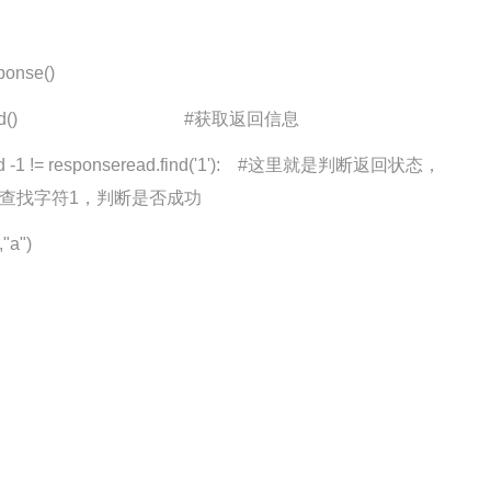
onse()
onse.read() #获取返回信息
d -1 != responseread.find('1'): #这里就是判断返回状态，
中查找字符1，判断是否成功
a")