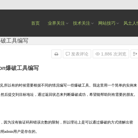
首页
业界关注
技术关注
网站技巧
风土人
n爆破工具编写
发表评论
1,886 次浏览
hon爆破工具编写
况,所以有的时候需要根据不同的情况编写一些爆破工具。我这里用一个简单的实例来
，然后提交到目标地址，通过返回状态来判断爆破成功，希望能帮助到有需要的朋友。
，因为没有验证码和错误次数的限制，所以理论上是可以通过爆破的方式猜解出密
admin用户是存在的。