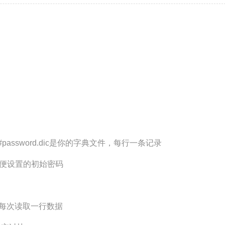
") #password.dic是你的字典文件，每行一条记录
随便设置的初始密码
() #每次读取一行数据