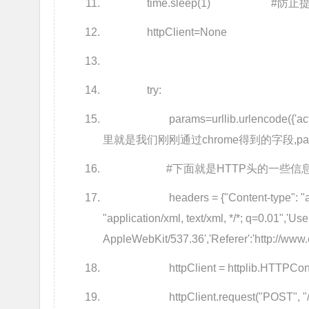
time.sleep(1) #防止
httpClient=None
try:
params=urllib.urlencode({'action
里就是我们刚刚通过chrome得到的字段,pa
#下面就是HTTP头的一些信息，从
headers = {"Content-type": "appl
"application/xml, text/xml, */*; q=0.01",'Use
AppleWebKit/537.36','Referer':'http://www
httpClient = httplib.HTTPConnect
httpClient.request("POST", "/adm