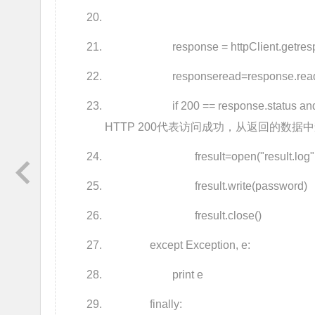
response = httpClient.getresp
responseread=resp
if 200 == response.status an
HTTP 200代表访问成功，从返回的数据
fresult=open("result.log","
fresult.write(password)
fresult.close()
except Exception, e:
print e
finally: