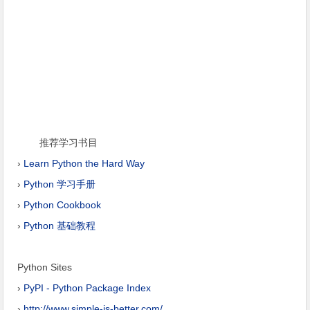
推荐学习书目
›
Learn Python the Hard Way
›
Python 学习手册
›
Python Cookbook
›
Python 基础教程
Python Sites
›
PyPI - Python Package Index
›
http://www.simple-is-better.com/