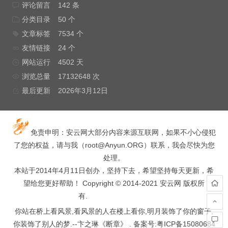
评论留言
142 条
分类目录
50 个
文章标签
7534 个
友情链接
24 个
网站运行
4502 天
浏览总量
17132648 次
最后更新
2026年3月12日
免责申明：安云网大部分内容来源互联网，如果不小心侵犯
了您的权益，请与我（
root@Anyun.ORG
）联系，我会尽快为您
处理。
本站于2014年4月11日创办，坚持下去，希望坚持每天更新，希
望给您更好帮助！ Copyright © 2014-2021 安云网 版权所
有.
hacked by wooyun.
你站在桥上看风景,看风景的人在楼上看你,明月装饰了你的窗子,
你装饰了别人的梦.--卞之琳《断章》 . 备案号:
粤ICP备15080684