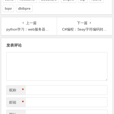
bqsr
dbtbpre
上一篇
下一篇
python学习：web服务器日志分析简单脚本 |
C#编程：Seay字符编码转换工具 |
文
发表评论
章
导
航
*
昵称
*
邮箱