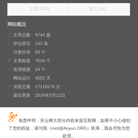
文章 9744
留言 142
网站概况
文章总数
9744 篇
评论留言
142 条
分类目录
50 个
文章标签
7534 个
友情链接
24 个
网站运行
4502 天
浏览总量
17118276 次
最后更新
2026年3月12日
免责申明：安云网大部分内容来源互联网，如果不小心侵犯
了您的权益，请与我（
root@Anyun.ORG
）联系，我会尽快为您
处理。