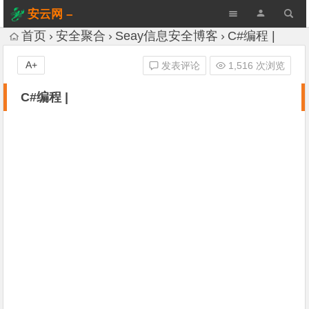
安云网 –
AnYun.ORG
首页
安全聚合
Seay信息安全博客
C#编程 |
A+
发表评论
1,516 次浏览
C#编程 |