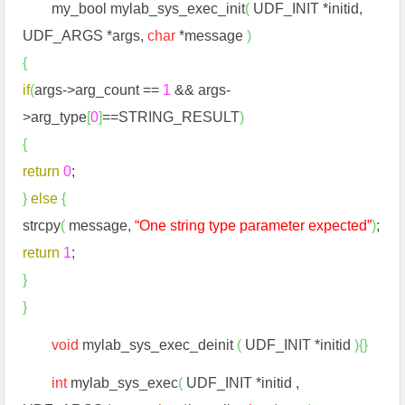
my_bool mylab_sys_exec_init
(
UDF_INIT *initid,
UDF_ARGS *args,
char
*message
)
{
if
(
args->arg_count ==
1
&& args-
>arg_type
[
0
]
==STRING_RESULT
)
{
return
0
;
}
else
{
strcpy
(
message,
“One string type parameter expected”
)
;
return
1
;
}
}
void
mylab_sys_exec_deinit
(
UDF_INIT *initid
)
{
}
int
mylab_sys_exec
(
UDF_INIT *initid ,