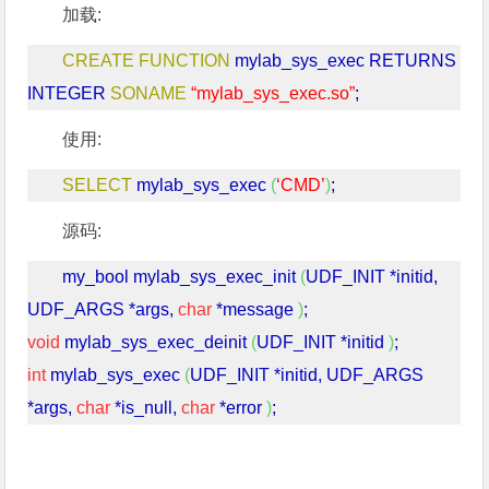
加载:
CREATE
FUNCTION
mylab_sys_exec RETURNS
INTEGER
SONAME
“mylab_sys_exec.so”
;
使用:
SELECT
mylab_sys_exec
(
‘CMD’
)
;
源码:
my_bool mylab_sys_exec_init
(
UDF_INIT *initid,
UDF_ARGS *args,
char
*message
)
;
void
mylab_sys_exec_deinit
(
UDF_INIT *initid
)
;
int
mylab_sys_exec
(
UDF_INIT *initid, UDF_ARGS
*args,
char
*is_null,
char
*error
)
;