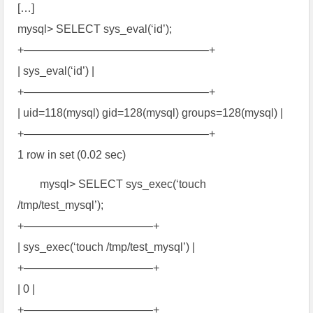
[…]
mysql> SELECT sys_eval(‘id’);
+————————————————–+
| sys_eval(‘id’) |
+————————————————–+
| uid=118(mysql) gid=128(mysql) groups=128(mysql) |
+————————————————–+
1 row in set (0.02 sec)
mysql> SELECT sys_exec(‘touch
/tmp/test_mysql’);
+———————————–+
| sys_exec(‘touch /tmp/test_mysql’) |
+———————————–+
| 0 |
+———————————–+