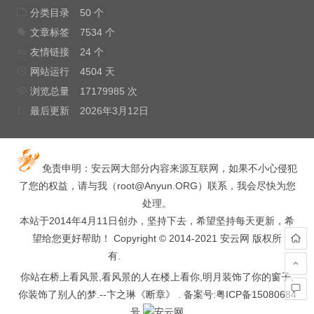
分类目录
50 个
文章标签
7534 个
友情链接
24 个
网站运行
4504 天
浏览总量
17179985 次
最后更新
2026年3月12日
免责申明：安云网大部分内容来源互联网，如果不小心侵犯
了您的权益，请与我（
root@Anyun.ORG
）联系，我会尽快为您
处理。
本站于2014年4月11日创办，坚持下去，希望坚持每天更新，希
望给您更好帮助！ Copyright © 2014-2021 安云网 版权所
有.
hacked by wooyun.
你站在桥上看风景,看风景的人在楼上看你,明月装饰了你的窗子,
你装饰了别人的梦.--卞之琳《断章》 . 备案号:
粤ICP备15080684
号