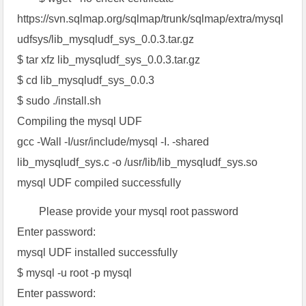
https://svn.sqlmap.org/sqlmap/trunk/sqlmap/extra/mysql
udfsys/lib_mysqludf_sys_0.0.3.tar.gz
$ tar xfz lib_mysqludf_sys_0.0.3.tar.gz
$ cd lib_mysqludf_sys_0.0.3
$ sudo ./install.sh
Compiling the mysql UDF
gcc -Wall -I/usr/include/mysql -I. -shared
lib_mysqludf_sys.c -o /usr/lib/lib_mysqludf_sys.so
mysql UDF compiled successfully
Please provide your mysql root password
Enter password:
mysql UDF installed successfully
$ mysql -u root -p mysql
Enter password: