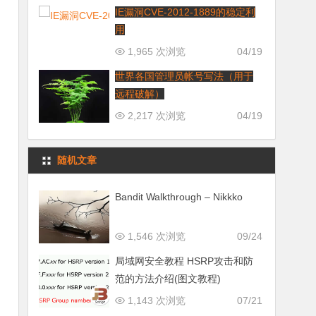
IE漏洞CVE-2012-1889的稳定利
用
1,965 次浏览
04/19
世界各国管理员帐号写法（用于
远程破解）
2,217 次浏览
04/19
随机文章
Bandit Walkthrough – Nikkko
1,546 次浏览
09/24
局域网安全教程 HSRP攻击和防
范的方法介绍(图文教程)
1,143 次浏览
07/21