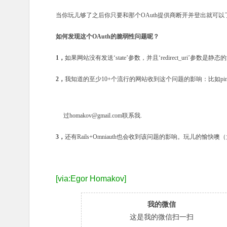
当你玩儿够了之后你只要和那个
OAuth
提供商断开并登出就可以
如何发现这个
OAuth
的脆弱性问题呢？
1，
如果网站没有发送
‘state’参数
，并且
‘redirect_uri’参数
是静态的
2，
我知道的至少
10+
个流行的网站收到这个问题的影响：比如
pi
过
homakov@gmail.com
联系我
.
3，
还有
Rails+Omniauth
也会收到该问题的影响。玩儿
的愉快噢（
[via:
Egor Homakov
]
我的微信
这是我的微信扫一扫