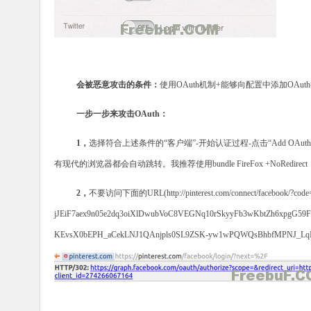
会被恶意攻击的条件：
使用
OAuth
机制
+
能够向配置中添加
OAuth
一步
一步来攻击
OAuth
：
1
，
选择符合上述条件的“客户端”
-
开始认证过程
-
点击
“Add OAuth 
有现代的浏览器都会自动跳转。我推荐使用
bundle FireFox +NoRedirect
2
，
不要访问下面的
URL(http://pinterest.com/connect/facebook/?
jJEiF7aex9n05e2dq3oiXlDwubVoC8VEGNq10rSkyyFb3wKbtZh6xpgG59
KEvsX0bEPH_aCekLNJ1QAnjpls0SL9ZSK-yw1wPQWQsBhbfMPNJ_LqI