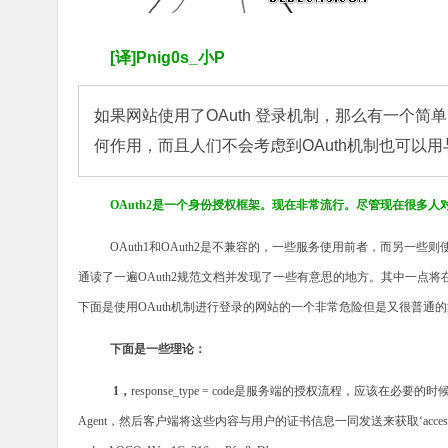
[译]Pnig0s_小P
如果网站使用了OAuth 登录机制，那么有一个
何作用，而且人们不会考虑到OAuth机制也可以
OAuth2
是一个身份授权框架。现在非常流行。尽管现在很多人
OAuth1
和
OAuth2
是不兼容的，一些服务使用前者，而另一些则
通读了一遍
OAuth2
规范文档并发现了一些有意思的地方。其中一点将
下面是使
用
OAuth
机制进行登录的网站的一个非常危险但是又很普通的
下面是一些理论：
1，
response_type = code
是服务端的授权流程，应该在必要的时
Agent
，然后客户端将这些内容与用户的证书信息一同发送来获取
‘acce