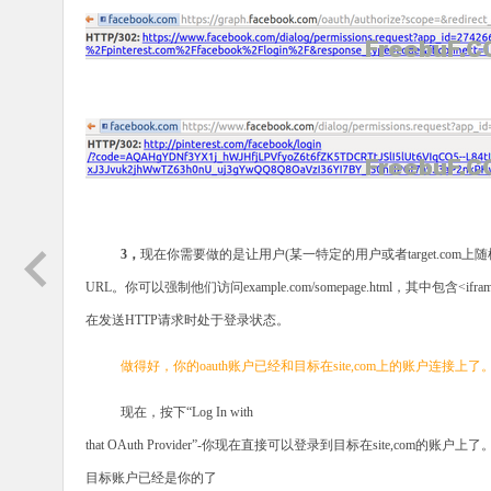
3
，
现在你需要做的是让用户
(
某一特定的用户或者
target.com
上随
URL
。你可以强制他们访问
example.com/somepage.html
，其中包含
<ifra
在发送
HTTP
请求时处于登录状态。
做得好，你的
oauth
账户已经和目标在
site,com
上的账户连接上了
现在，按下“
Log In with
that OAuth Provider
”
-
你现在直接可以登录到目标在
site,com
的账户上了
目标账户已经是你的了