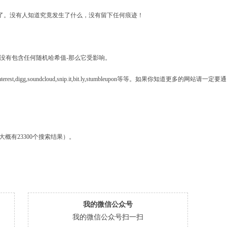
了。没有人知道究竟发生了什么，没有留下任何痕迹！
没有包含任何随机哈希值
-
那么它受影响。
nterest,digg,soundcloud,snip.it,bit.ly,stumbleupon
等等。如果你知道更多的网站请一定要
大概有
23300
个搜索结果）。
我的微信公众号
我的微信公众号扫一扫