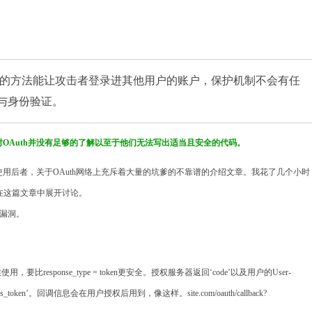
简单的方法能让攻击者登录进其他用户的账户，保护机制不会有任
用与身份验证。
对
OAuth
并没有足够的了解以至于他们无法写出适当且安全的代码。
使用后者，关于
OAuth
网络上充斥着大量的坑爹的不靠谱的介绍文章。我花了几个小时
在这篇文章中展开讨论。
漏洞。
候使用，要比
response_type = token
更安全。授权服务器返回
‘code’
以及用户的
User-
ss_token’
。回调信息会在用户授权后用到，像这样。
site.com/oauth/callback?