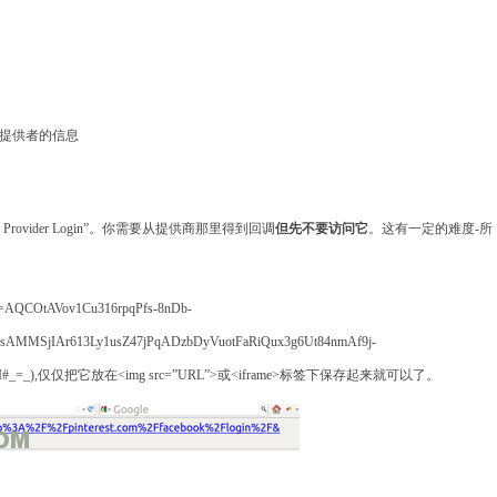
提供者的信息
Provider Login”
。你需要从提供商那里得到回调
但先不要访问它
。这有一定的难度
-
所
code=AQCOtAVov1Cu316rpqPfs-8nDb-
FsAMMSjIAr613Ly1usZ47jPqADzbDyVuotFaRiQux3g6Ut84nmAf9j-
#_=_),
仅仅把它放在
<img src=”URL”>
或
<iframe>
标签下保存起来就可以了。