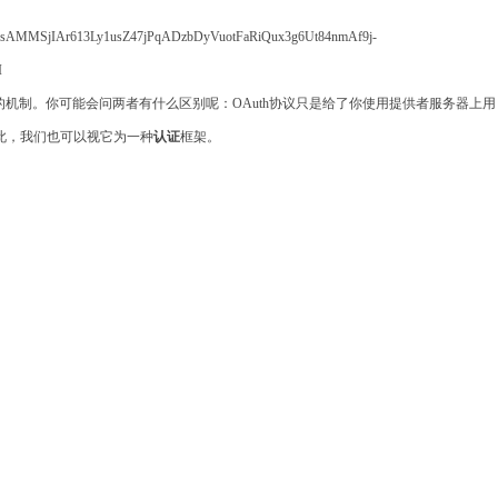
FsAMMSjIAr613Ly1usZ47jPqADzbDyVuotFaRiQux3g6Ut84nmAf9j-
I
的机制。你可能会问两者有什么区别呢：
OAuth
协议只是给了你使用提供者服务器上用
此，我们也可以视它为一种
认证
框架。