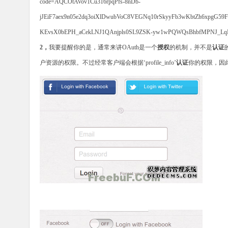
code=AQCOtAVov1Cu316rpqPfs-8nDb-
jJEiF7aex9n05e2dq3oiXlDwubVoC8VEGNq10rSkyyFb3wKbtZh6xpgG59
KEvsX0bEPH_aCekLNJ1QAnjpls0SL9ZSK-yw1wPQWQsBhbfMPNJ_Lq
2，
我要提醒你的是，通常来讲
OAuth
是一个
授权
的机制，并不是
认证
户资源的权限。不过经常客户端会根据
‘profile_info’
认证
你的权限，因