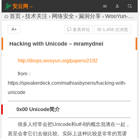
安云网 –
AnYun.ORG
首页
技术关注
网络安全
漏洞分享
WooYun-Drops
A+
发表评论
1,458 次浏览
Hacking with Unicode – mramydnei
http://drops.wooyun.org/papers/2192
from：
https://speakerdeck.com/mathiasbynens/hacking-with-
unicode
0x00 Unicode简介
很多人经常会把Unicode和utf-8的概念混淆在一起，
甚至会拿它们去做比较。实际上这种比较是非常的荒谬