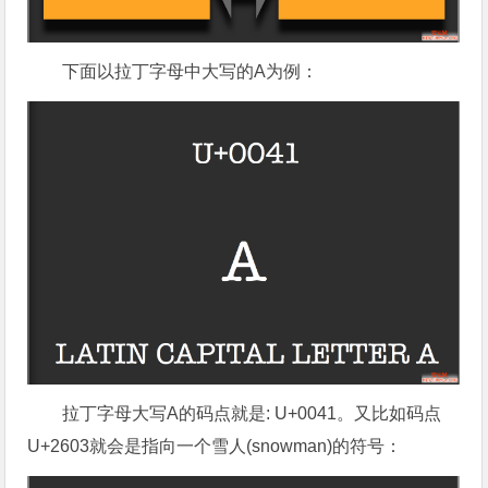
下面以拉丁字母中大写的A为例：
拉丁字母大写A的码点就是: U+0041。又比如码点
U+2603就会是指向一个雪人(snowman)的符号：