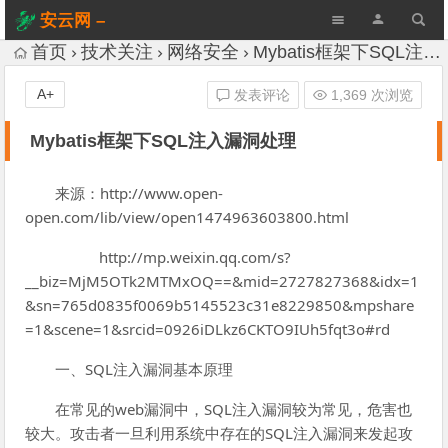
安云网 –
AnYun.ORG
首页
技术关注
网络安全
Mybatis框架下SQL注入漏洞处理
A+
发表评论
1,369 次浏览
Mybatis框架下SQL注入漏洞处理
来源：http://www.open-
open.com/lib/view/open1474963603800.html
http://mp.weixin.qq.com/s?
__biz=MjM5OTk2MTMxOQ==&mid=2727827368&idx=1
&sn=765d0835f0069b5145523c31e8229850&mpshare
=1&scene=1&srcid=0926iDLkz6CKTO9IUh5fqt3o#rd
一、SQL注入漏洞基本原理
在常见的web漏洞中，SQL注入漏洞较为常见，危害也
较大。攻击者一旦利用系统中存在的SQL注入漏洞来发起攻