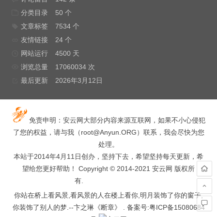
分类目录
50 个
文章标签
7534 个
友情链接
24 个
网站运行
4500 天
浏览总量
17060034 次
最后更新
2026年3月12日
免责申明：安云网大部分内容来源互联网，如果不小心侵犯
了您的权益，请与我（
root@Anyun.ORG
）联系，我会尽快为您
处理。
本站于2014年4月11日创办，坚持下去，希望坚持每天更新，希
望给您更好帮助！ Copyright © 2014-2021 安云网 版权所
有.
hacked by wooyun.
你站在桥上看风景,看风景的人在楼上看你,明月装饰了你的窗子,
你装饰了别人的梦.--卞之琳《断章》 . 备案号:
粤ICP备15080684