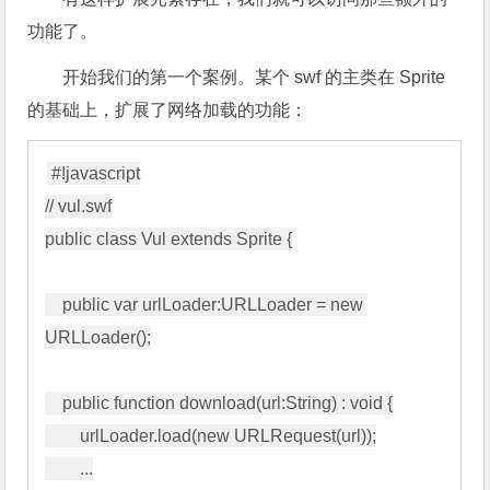
功能了。
开始我们的第一个案例。某个 swf 的主类在 Sprite
的基础上，扩展了网络加载的功能：
#!javascript

// vul.swf

public class Vul extends Sprite {

    public var urlLoader:URLLoader = new 
URLLoader();

    public function download(url:String) : void {

        urlLoader.load(new URLRequest(url));

        ...
