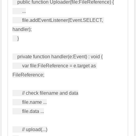
    public function Uploader(file:FileReference) {

        ...

        file.addEventListener(Event.SELECT, 
handler);

    }

    private function handler(e:Event) : void {

        var file:FileReference = e.target as 
FileReference;

        // check filename and data

        file.name ...

        file.data ...

        // upload(...)
