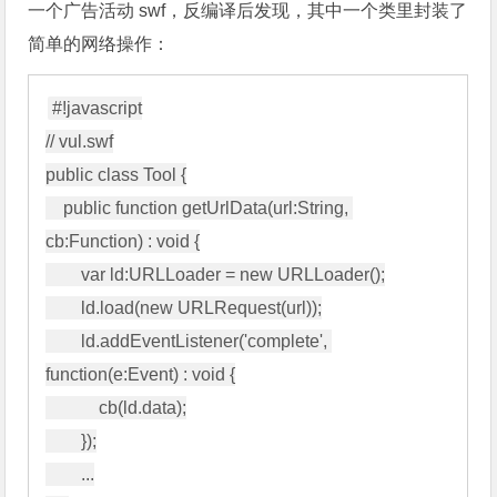
一个广告活动 swf，反编译后发现，其中一个类里封装了
简单的网络操作：
#!javascript

// vul.swf

public class Tool {

    public function getUrlData(url:String, 
cb:Function) : void {

        var ld:URLLoader = new URLLoader();

        ld.load(new URLRequest(url));

        ld.addEventListener('complete', 
function(e:Event) : void {

            cb(ld.data);

        });

        ...
