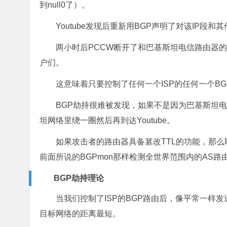
到null0了）。
Youtube发现后重新用BGP声明了对该IP段
两小时后PCCW断开了和巴基斯坦电信路由器的
户们。
这意味着只要控制了任何一个ISP的任何一个B
BGP劫持很难被发现，如果不是因为巴基斯坦电信把
坦网络里绕一圈然后再到达Youtube。
如果攻击者的路由器具备篡改TTL的功能，那么即使
前面所说的BGPmon那样检测全世界范围内的AS路
BGP劫持理论
当我们控制了ISP的BGP路由后，像平常一样发送
目标网络的距离最短。