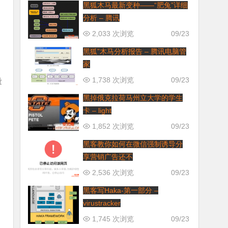
黑狐木马最新变种——“肥兔”详细
分析 – 腾讯
2,033 次浏览
09/23
黑狐”木马分析报告 – 腾讯电脑管
家
1,738 次浏览
09/23
量
黑掉俄克拉荷马州立大学的学生
卡 – light
1,852 次浏览
09/23
黑客教你如何在微信强制诱导分
享营销广告还不
2,536 次浏览
09/23
黑客写Haka-第一部分 –
virustracker
1,745 次浏览
09/23