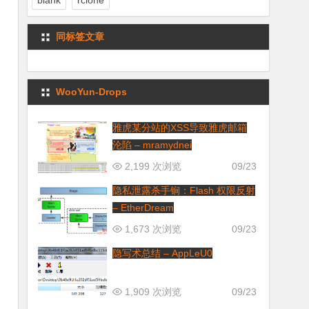
blank
rclone
同标签文章
WooYun-Drops
雅虎某分站的XSS导致雅虎邮箱
沦陷 – mramydnei
2,199 次浏览
09/23
隐私泄露杀手锏：Flash 权限反射
– EtherDream
1,673 次浏览
09/23
隐写术总结 – AppLeU0
1,909 次浏览
09/23