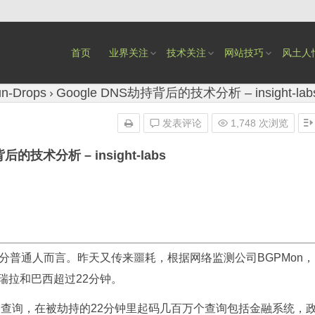
首页
业界关注
技术关注
网站技巧
风土人
n-Drops
Google DNS劫持背后的技术分析 – insight-lab
发表评论
1,748 次浏览
后的技术分析 – insight-labs
分普通人而言。昨天又传来噩耗，根据网络监测公司BGPMon，
了委内瑞拉和巴西超过22分钟。
00亿个查询，在被劫持的22分钟里起码几百万个查询包括金融系统，