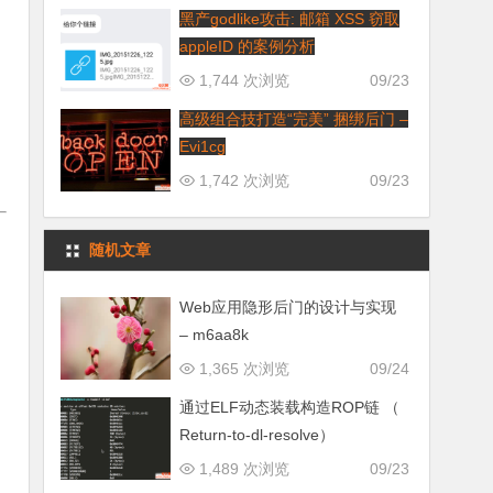
黑产godlike攻击: 邮箱 XSS 窃取
appleID 的案例分析
1,744 次浏览
09/23
高级组合技打造“完美” 捆绑后门 –
Evi1cg
1,742 次浏览
09/23
随机文章
Web应用隐形后门的设计与实现
– m6aa8k
1,365 次浏览
09/24
通过ELF动态装载构造ROP链 （
Return-to-dl-resolve）
1,489 次浏览
09/23