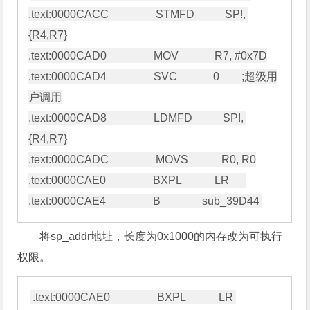
.text:0000CACC                 STMFD           SP!, 
{R4,R7}

.text:0000CAD0                 MOV             R7, #0x7D

.text:0000CAD4                 SVC             0        ;超级用
户调用

.text:0000CAD8                 LDMFD           SP!, 
{R4,R7}

.text:0000CADC                 MOVS            R0, R0

.text:0000CAE0                 BXPL            LR      

将sp_addr地址，长度为0x1000的内存改为可执行
权限。