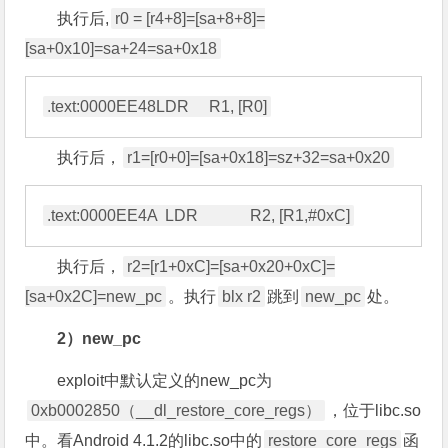
执行后,
r0 = [r4+8]=[sa+8+8]=
[sa+0x10]=sa+24=sa+0x18
执行后，
r1=[r0+0]=[sa+0x18]=sz+32=sa+0x20
执行后，
r2=[r1+0xC]=[sa+0x20+0xC]=
[sa+0x2C]=new_pc
。执行
blx r2
跳到
new_pc
处。
2）new_pc
exploit中默认定义的new_pc为
0xb0002850（__dl_restore_core_regs）
，位于libc.so
中。看Android 4.1.2的libc.so中的
restore_core_regs
函