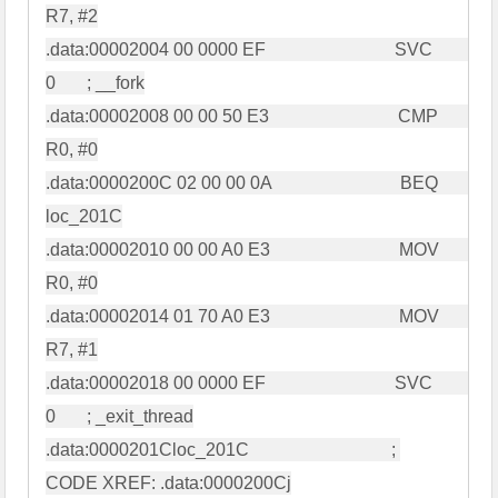
R7, #2

.data:00002004 00 0000 EF                             SVC             
0       ; __fork

.data:00002008 00 00 50 E3                             CMP             
R0, #0

.data:0000200C 02 00 00 0A                             BEQ             
loc_201C

.data:00002010 00 00 A0 E3                             MOV             
R0, #0

.data:00002014 01 70 A0 E3                             MOV             
R7, #1

.data:00002018 00 0000 EF                             SVC             
0       ; _exit_thread

.data:0000201Cloc_201C                                ; 
CODE XREF: .data:0000200Cj
