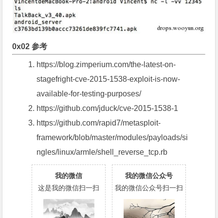
0x02 参考
https://blog.zimperium.com/the-latest-on-
stagefright-cve-2015-1538-exploit-is-now-
available-for-testing-purposes/
https://github.com/jduck/cve-2015-1538-1
https://github.com/rapid7/metasploit-
framework/blob/master/modules/payloads/si
ngles/linux/armle/shell_reverse_tcp.rb
我的微信
我的微信公众号
这是我的微信扫一扫
我的微信公众号扫一扫