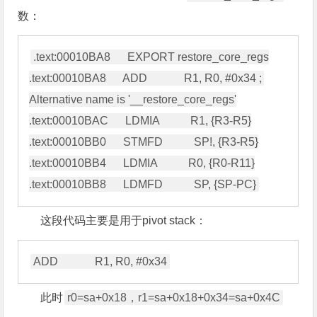
数：
.text:00010BA8      EXPORT restore_core_regs

.text:00010BA8      ADD             R1, R0, #0x34 ; 
Alternative name is '__restore_core_regs'

.text:00010BAC      LDMIA           R1, {R3-R5}

.text:00010BB0      STMFD           SP!, {R3-R5}

.text:00010BB4      LDMIA           R0, {R0-R11}

这段代码主要是用于pivot stack：
此时
r0=sa+0x18，r1=sa+0x18+0x34=sa+0x4C