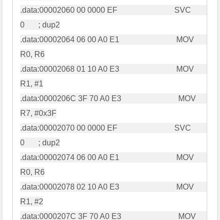
.data:00002060 00 0000 EF                             SVC             
0       ; dup2

.data:00002064 06 00 A0 E1                             MOV             
R0, R6

.data:00002068 01 10 A0 E3                             MOV             
R1, #1

.data:0000206C 3F 70 A0 E3                             MOV             
R7, #0x3F

.data:00002070 00 0000 EF                             SVC             
0       ; dup2

.data:00002074 06 00 A0 E1                             MOV             
R0, R6

.data:00002078 02 10 A0 E3                             MOV             
R1, #2

.data:0000207C 3F 70 A0 E3                             MOV             