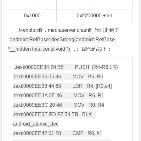
…
…
0x1000
0xf0f00000 + xn
从exploit看，mediaserver crash时代码走到了
android::RefBase::decStrong(android::RefBase
*__hidden this, const void *)
，汇编代码如下：
.text:0000EE34 70 B5         PUSH  {R4-R6,LR}

.text:0000EE36 05 46         MOV   R5, R0

.text:0000EE38 44 68         LDR   R4, [R0,#4]

.text:0000EE3A 0E 46         MOV   R6, R1

.text:0000EE3C 20 46         MOV   R0, R4

.text:0000EE3E FD F7 54 EB   BLX   
android_atomic_dec

.text:0000EE42 01 28         CMP   R0, #1
