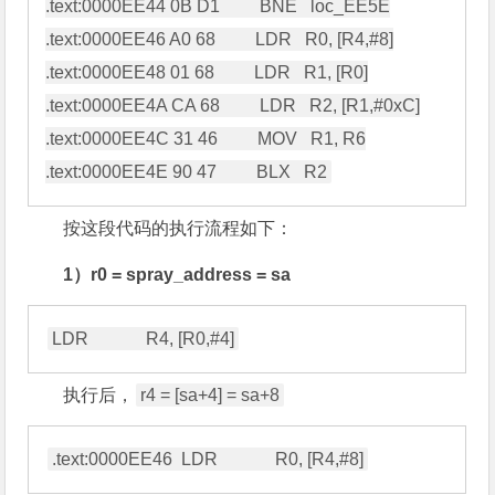
.text:0000EE44 0B D1         BNE   loc_EE5E

.text:0000EE46 A0 68         LDR   R0, [R4,#8]

.text:0000EE48 01 68         LDR   R1, [R0]

.text:0000EE4A CA 68         LDR   R2, [R1,#0xC]

.text:0000EE4C 31 46         MOV   R1, R6

按这段代码的执行流程如下：
1）r0 = spray_address = sa
执行后，
r4 = [sa+4] = sa+8