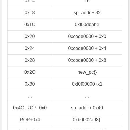
0x14
16
0x18
sp_addr + 32
0x1C
0xf00dbabe
0x20
0xcode0000 + 0x0
0x24
0xcode0000 + 0x4
0x28
0xcode0000 + 0x8
0x2C
new_pc{}
0x30
0xf0f00000+x1
…
…
0x4C, ROP+0x0
sp_addr + 0x40
ROP+0x4
0xb0002a98{}