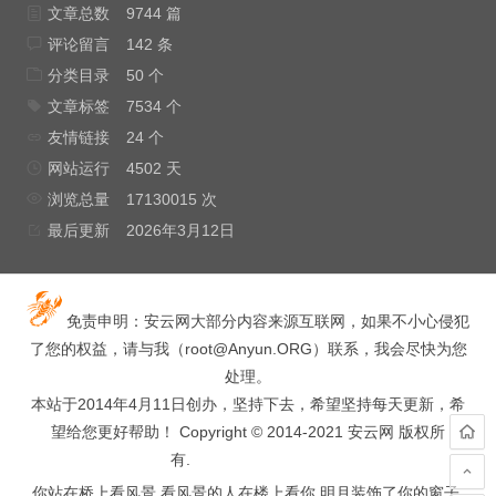
文章总数
9744 篇
评论留言
142 条
分类目录
50 个
文章标签
7534 个
友情链接
24 个
网站运行
4502 天
浏览总量
17130015 次
最后更新
2026年3月12日
免责申明：安云网大部分内容来源互联网，如果不小心侵犯
了您的权益，请与我（
root@Anyun.ORG
）联系，我会尽快为您
处理。
本站于2014年4月11日创办，坚持下去，希望坚持每天更新，希
望给您更好帮助！ Copyright © 2014-2021 安云网 版权所
有.
hacked by wooyun.
你站在桥上看风景,看风景的人在楼上看你,明月装饰了你的窗子,