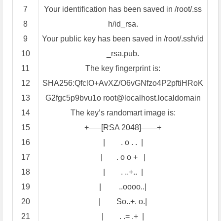
7
Your
identification has been saved
in
/
root
/
.
ss
8
h
/
id
_
rsa
.
9
Your
public key has been saved
in
/
root
/
.
ssh
/
id
10
_
rsa
.
pub
.
11
The
key fingerprint is
:
12
SHA256
:QfclO
+
AvXZ
/
O6vGNfzo4P2pftiHRoK
13
G2fgc5p9bvu1o root
@
localhost
.
localdomain
14
The
key’s randomart image is
:
15
+
—
–
[
RSA 2048
]
—
—
+
16
|
.
o
.
.
|
17
|
.
o o
+
|
18
|
.
.
.
+
.
.
|
19
|
.
.
oooo
.
.
|
20
|
So
.
.
+
.
o
.
|
21
|
.
.
=
.
+
|