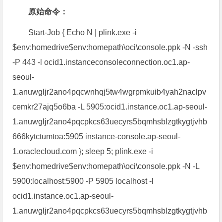
原始命令：
Start-Job { Echo N | plink.exe -i
$env:homedrive$env:homepath\oci\console.ppk -N -ssh
-P 443 -l ocid1.instanceconsoleconnection.oc1.ap-
seoul-
1.anuwgljr2ano4pqcwnhqj5tw4wgrpmkuib4yah2naclpv
cemkr27ajq5o6ba -L 5905:ocid1.instance.oc1.ap-seoul-
1.anuwgljr2ano4pqcpkcs63uecyrs5bqmhsblzgtkygtjvhb
666kytctumtoa:5905 instance-console.ap-seoul-
1.oraclecloud.com }; sleep 5; plink.exe -i
$env:homedrive$env:homepath\oci\console.ppk -N -L
5900:localhost:5900 -P 5905 localhost -l
ocid1.instance.oc1.ap-seoul-
1.anuwgljr2ano4pqcpkcs63uecyrs5bqmhsblzgtkygtjvhb