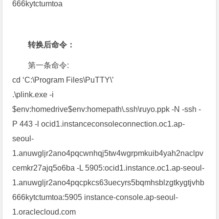
666kytctumtoa
转换后命令：
第一条命令:
cd ‘C:\Program Files\PuTTY\’
.\plink.exe -i
$env:homedrive$env:homepath\.ssh\ruyo.ppk -N -ssh -
P 443 -l ocid1.instanceconsoleconnection.oc1.ap-
seoul-
1.anuwgljr2ano4pqcwnhqj5tw4wgrpmkuib4yah2naclpv
cemkr27ajq5o6ba -L 5905:ocid1.instance.oc1.ap-seoul-
1.anuwgljr2ano4pqcpkcs63uecyrs5bqmhsblzgtkygtjvhb
666kytctumtoa:5905 instance-console.ap-seoul-
1.oraclecloud.com