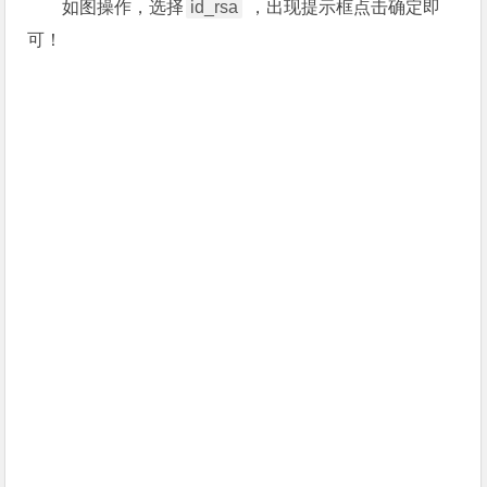
如图操作，选择
id_rsa
，出现提示框点击确定即
可！