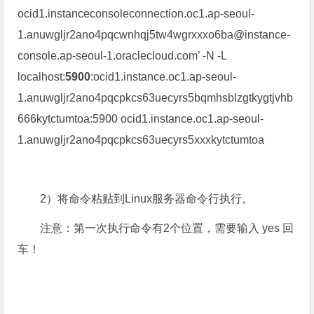
ocid1.instanceconso
leconnection.oc1.ap-seoul-
1.anuwgljr2ano4pqcwnhqj5tw4wgrxxxo6ba@
instance-
console.ap-seoul-1.oraclecloud.com’ -N -L
localhost:
5900
:ocid1.instance.oc1.ap-seoul-
1.anuwgljr2ano4pqcpkcs63uecyrs5bqmhsblzgtkygtjvhb
666kytctumtoa:5900 ocid1.instance.oc1.ap-seoul-
1.anuwgljr2ano4pqcpkcs63uecyrs5xxxkytctumtoa
2）将命令粘贴到Linux服务器命令行执行。
注意：第一次执行命令有2个位置，需要输入 yes 回
车！