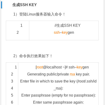
生成SSH KEY
1）登陆Linux服务器输入命令！
1
//生成SSH KEY
2
ssh
–
key
gen
2）命令执行效果如下！
1
[
root
@
localhost
~
]
#
ssh
–
key
gen
2
Generating
public
/
private
rsa
key pair
.
3
Enter
file
in
which to save the key
(
/
root
/
.
ssh
/
id
4
_
rsa
)
:
5
Enter
passphrase
(
empty
for
no passphrase
)
:
6
Enter
same passphrase again
: