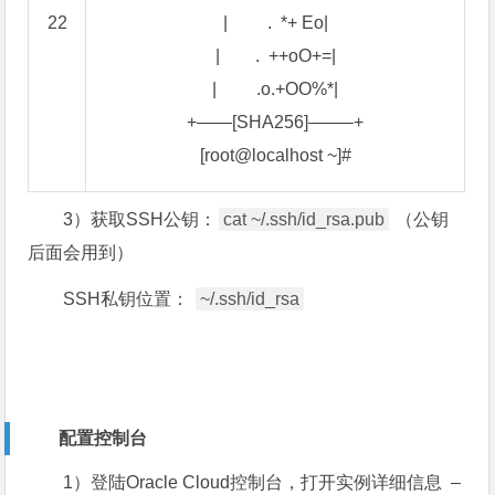
22
|
.
*
+
Eo
|
|
.
++
oO
+=
|
|
.
o
.
+
OO
%
*
|
+
—
—
[
SHA256
]
—
—
–
+
[
root
@
localhost
~
]
#
3）获取SSH公钥：
cat ~/.ssh/id_rsa.pub
（公钥
后面会用到）
SSH私钥位置：
~/.ssh/id_rsa
配置控制台
1）登陆Oracle Cloud控制台，打开实例详细信息 –