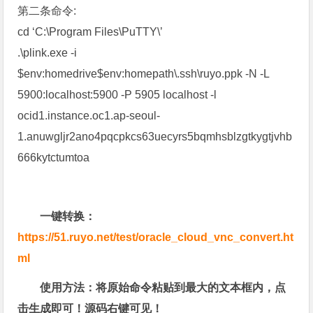
第二条命令:
cd ‘C:\Program Files\PuTTY\’
.\plink.exe -i
$env:homedrive$env:homepath\.ssh\ruyo.ppk -N -L
5900:localhost:5900 -P 5905 localhost -l
ocid1.instance.oc1.ap-seoul-
1.anuwgljr2ano4pqcpkcs63uecyrs5bqmhsblzgtkygtjvhb
666kytctumtoa
一键转换：
https://51.ruyo.net/test/oracle_cloud_vnc_convert.ht
ml
使用方法：将原始命令粘贴到最大的文本框内，点
击生成即可！源码右键可见！