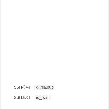
SSH公钥：
id_rsa.pub
SSH私钥：
id_rsa