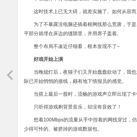
这时技术上已无大碍，就差实施了。如何从容而
为了不暴露没电脑还插着根网线那么荒唐，于是
平部分就埋在床边的缝隙里，并用席子盖着。
整个布局不凑近仔细看，根本发现不了~
好戏开始上演
当晚熄灯后，夜猫子们又开始蠢蠢欲动了，我也
际已开始悄悄的接线，颇有地下情报员的感觉。
当搭上最后一股时，流畅的游戏声立即出现了卡
只听得游戏剩背景音乐，却没有音效了！
想着100Mbps的流量从手中捏着的网线穿过，仿
少得可怜的、被挤掉的游戏数据包。