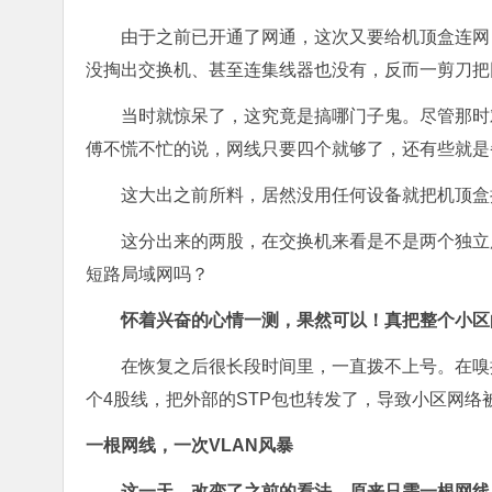
由于之前已开通了网通，这次又要给机顶盒连网
没掏出交换机、甚至连集线器也没有，反而一剪刀把
当时就惊呆了，这究竟是搞哪门子鬼。尽管那时
傅不慌不忙的说，网线只要四个就够了，还有些就是
这大出之前所料，居然没用任何设备就把机顶盒
这分出来的两股，在交换机来看是不是两个独立
短路局域网吗？
怀着兴奋的心情一测，果然可以！真把整个小区
在恢复之后很长段时间里，一直拨不上号。在嗅
个4股线，把外部的STP包也转发了，导致小区网络
一根网线，一次VLAN风暴
这一天，改变了之前的看法。原来只需一根网线