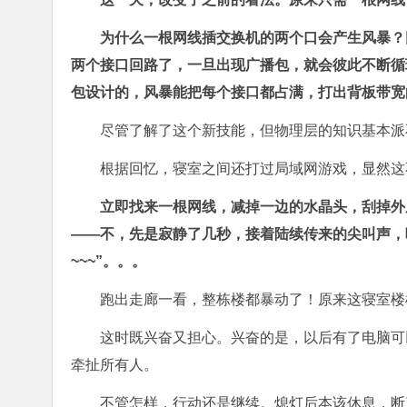
为什么一根网线插交换机的两个口会产生风暴？
两个接口回路了，一旦出现广播包，就会彼此不断循
包设计的，风暴能把每个接口都占满，打出背板带宽
尽管了解了这个新技能，但物理层的知识基本派
根据回忆，寝室之间还打过局域网游戏，显然这
立即找来一根网线，减掉一边的水晶头，刮掉外
——不，先是寂静了几秒，接着陆续传来的尖叫声，吼
~~~”。。。
跑出走廊一看，整栋楼都暴动了！原来这寝室楼
这时既兴奋又担心。兴奋的是，以后有了电脑可
牵扯所有人。
不管怎样，行动还是继续。熄灯后本该休息，断