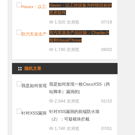
Havex：以工控设备为狩猎目标的
恶意软件
1,920 次浏览
07/19
防汽车攻击产品比较：Charlie小
组和VisualThreat
1,740 次浏览
08/02
随机文章
我是如何发现一枚CiscoXSS（跨
站脚本）漏洞的|
2,044 次浏览
01/10
针对XSS漏洞的前端防火墙
（2）：可疑模块拦截
1,740 次浏览
07/01