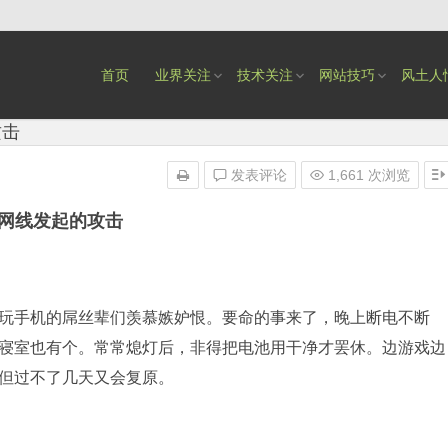
首页
业界关注
技术关注
网站技巧
风土人
攻击
发表评论
1,661 次浏览
网线发起的攻击
玩手机的屌丝辈们羡慕嫉妒恨。要命的事来了，晚上断电不断
寝室也有个。常常熄灯后，非得把电池用干净才罢休。边游戏边
但过不了几天又会复原。