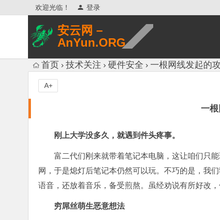
欢迎光临！
登录
安云网 –
AnYun.ORG
专注于网络信息收集、网络数据分享、
首页
技术关注
硬件安全
一根网线发起的
网络安全研究、网络各种猎奇八卦。
A+
一根
刚上大学没多久，就遇到件头疼事。
富二代们刚来就带着笔记本电脑，这让咱们只能
网，于是熄灯后笔记本仍然可以玩。不巧的是，我们
语音，还放着音乐，备受煎熬。虽经劝说有所好改，
穷屌丝萌生恶意想法