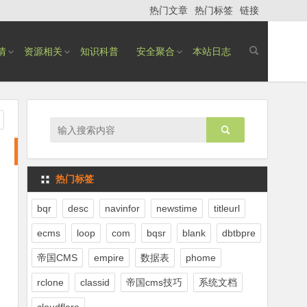
热门文章
热门标签
链接
情
资源相关
知识科普
安全聚合
本站日志
热门标签
bqr
desc
navinfor
newstime
titleurl
ecms
loop
com
bqsr
blank
dbtbpre
帝国CMS
empire
数据表
phome
rclone
classid
帝国cms技巧
系统文档