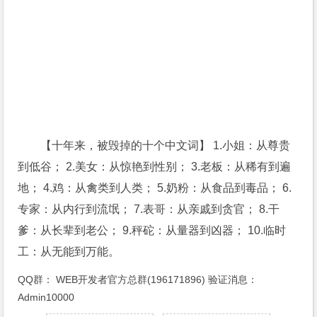
【十年来，被毁掉的十个中文词】 1.小姐：从尊贵
到低谷； 2.美女：从惊艳到性别； 3.老板：从稀有到遍
地； 4.鸡：从禽类到人类； 5.奶粉：从食品到毒品； 6.
专家：从内行到流氓； 7.表哥：从亲戚到贪官； 8.干
爹：从长辈到老公； 9.秤砣：从量器到凶器； 10.临时
工：从无能到万能。
QQ群：
WEB开发者官方总群(196171896)
验证消息：
Admin10000