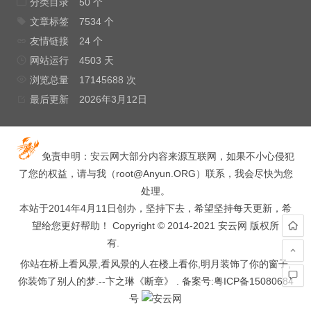
分类目录
50 个
文章标签
7534 个
友情链接
24 个
网站运行
4503 天
浏览总量
17145688 次
最后更新
2026年3月12日
免责申明：安云网大部分内容来源互联网，如果不小心侵犯
了您的权益，请与我（
root@Anyun.ORG
）联系，我会尽快为您
处理。
本站于2014年4月11日创办，坚持下去，希望坚持每天更新，希
望给您更好帮助！ Copyright © 2014-2021 安云网 版权所
有.
hacked by wooyun.
你站在桥上看风景,看风景的人在楼上看你,明月装饰了你的窗子,
你装饰了别人的梦.--卞之琳《断章》 . 备案号:
粤ICP备15080684
号