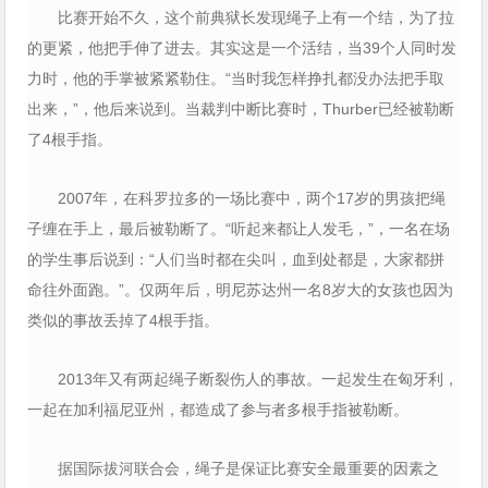
比赛开始不久，这个前典狱长发现绳子上有一个结，为了拉
的更紧，他把手伸了进去。其实这是一个活结，当39个人同时发
力时，他的手掌被紧紧勒住。“当时我怎样挣扎都没办法把手取
出来，”，他后来说到。当裁判中断比赛时，Thurber已经被勒断
了4根手指。
2007年，在科罗拉多的一场比赛中，两个17岁的男孩把绳
子缠在手上，最后被勒断了。“听起来都让人发毛，”，一名在场
的学生事后说到：“人们当时都在尖叫，血到处都是，大家都拼
命往外面跑。”。仅两年后，明尼苏达州一名8岁大的女孩也因为
类似的事故丢掉了4根手指。
2013年又有两起绳子断裂伤人的事故。一起发生在匈牙利，
一起在加利福尼亚州，都造成了参与者多根手指被勒断。
据国际拔河联合会，绳子是保证比赛安全最重要的因素之