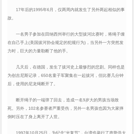
17年后的1995年6月，仅两周内就发生了另外两起相似的事
故。
一名男子参加在田纳西州举行的大型拔河比赛时，将绳子缠
在自己手上(美国拔河协会规定的犯规行为)，当另外一方突然发
力时，巨大的力量勒断了他的手。
几天后，在德国，发生了拔河史上最惨烈的悲剧。同样也是
为创吉尼斯记录，650名童子军聚集在一起拔河，但比赛几分钟
后，使用的尼龙绳断开了。
断开绳子的一端弹了回去，造成一名9岁大的男孩当场致
死。另外，102名参赛者严重受伤，另外一名男孩也因为大家摔
倒时压在了身上离开了人世。
1997年10月25日，为纪念“光复节”，台湾也举行了声势浩大