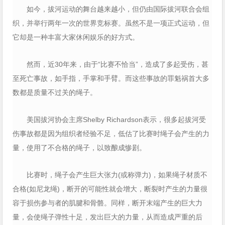
如今，拔河运动的舞台越来越小，但仍由国际拔河联合会组
织，并举行两年一次的世界竞标赛。虽然不是一项正式运动，但
它却是一种丰富大家休闲娱乐的好方式。
然而，近30年来，由于“比赛不恰当”，造成了多起受伤，甚
至死亡事故，如手指，手掌和手臂。而这些事故的罪魁祸首大多
数都是质量不过关的绳子。
美国拔河协会主席Shelby Richardson表示，很多起拔河受
伤事故都是因为组织者经验不足，低估了比赛时绳子会产生的力
量，使用了不合格的绳子，以致酿成惨剧。
比赛时，绳子会产生巨大张力(或称弹力)，如果绳子材质不
合格(如尼龙绳)，断开的可能性就会增大，断裂时产生的力量很
容于损伤参与者的肌腱和骨骼。同样，断开末端产生的巨大力
量，会使绳子弹性十足，发出巨大的力量，从而造成严重的后