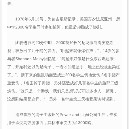
果。
1978年6月13号，为创吉尼斯记录，美国宾夕法尼亚州一所
中学2300名学生同时参加拔河，但最后却酿成了惨剧。
比赛进行约20分钟时，2000英尺长的尼龙编制绳突然断
裂，释放出了几千磅的弹力。“听起来就像爆竹声，”，14岁的参
与者Shannon Meloy回忆道：“闻起来好像是什么东西燃起来
了，开始我还以为是绳子，一看才知道是手，地上已经被血染红
了。”。接下来的混乱场面造成进200名学生倒地受伤,5名手指严
重受伤，1名丢掉了拇指，另外还造成好几百名学生的脸部二级
烧伤。“这只是一个游戏，我们只是想试试可以多少人一起玩，
没想到结果是这样。”，另外一名学生第二天接受采访时说到。
造成事故的绳子由该州的Power and Light公司生产，专实
用于承受高强度张力，其标准承受力为13000磅。