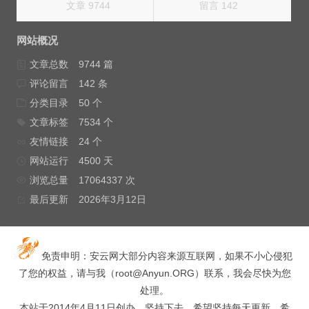
文章 9744
留言 142
网站概况
文章总数
9744 篇
评论留言
142 条
分类目录
50 个
文章标签
7534 个
友情链接
24 个
网站运行
4500 天
浏览总量
17064337 次
最后更新
2026年3月12日
免责申明：安云网大部分内容来源互联网，如果不小心侵犯
了您的权益，请与我（
root@Anyun.ORG
）联系，我会尽快为您
处理。
本站于2014年4月11日创办，坚持下去，希望坚持每天更新，希