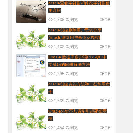
oracle查看字符集和修改字符集使
用详解
1,838 次浏览
06/16
oracle创建删除用户示例分享
(oracle删除用户命令及授权)
1,432 次浏览
06/16
Orcale 数据库客户端PL/SQL 中
文乱码的问题解决方法
1,295 次浏览
06/16
oracle创建表的方法和一些常用命
令
1,539 次浏览
06/16
Oracle外键不加索引引起死锁示
例
1,454 次浏览
06/16