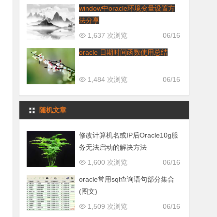
window中oracle环境变量设置方
法分享
1,637 次浏览
06/16
oracle 日期时间函数使用总结
1,484 次浏览
06/16
随机文章
修改计算机名或IP后Oracle10g服
务无法启动的解决方法
1,600 次浏览
06/16
oracle常用sql查询语句部分集合
(图文)
1,509 次浏览
06/16