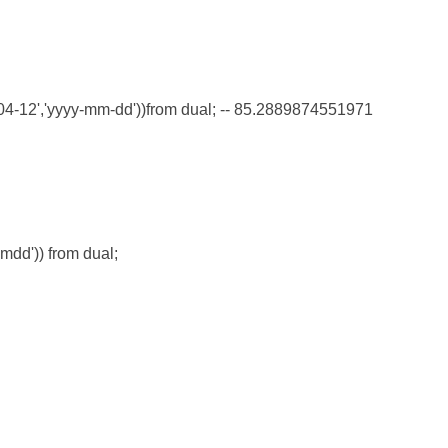
4-12','yyyy-mm-dd'))from dual; -- 85.2889874551971
mdd')) from dual;