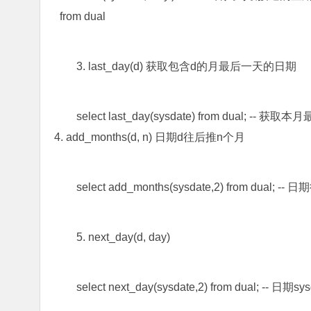
from dual
3. last_day(d) 获取包含d的月最后一天的日期
select last_day(sysdate) from dual; -- 获取本
4. add_months(d, n) 日期d往后推n个月
select add_months(sysdate,2) from dual; --
5. next_day(d, day)
select next_day(sysdate,2) from dua