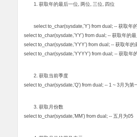
1. 获取年的最后一位, 两位, 三位, 四位
select to_char(sysdate,'Y') from dual; --
select to_char(sysdate,'YY') from dual; -- 获取
select to_char(sysdate,'YYY') from dual; -- 获
select to_char(sysdate,'YYYY') from dual; --
2. 获取当前季度
select to_char(sysdate,'Q') from dual; -- 1
3. 获取月份数
select to_char(sysdate,'MM') from dual; -- 五月为05