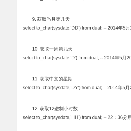
9. 获取当月第几天
select to_char(sysdate,'DD') from dual; -- 20
10. 获取一周第几天
select to_char(sysdate,'D') from dual; -- 
11. 获取中文的星期
select to_char(sysdate,'DY') from dual; -- 20
12. 获取12进制小时数
select to_char(sysdate,'HH') from dual; -- 