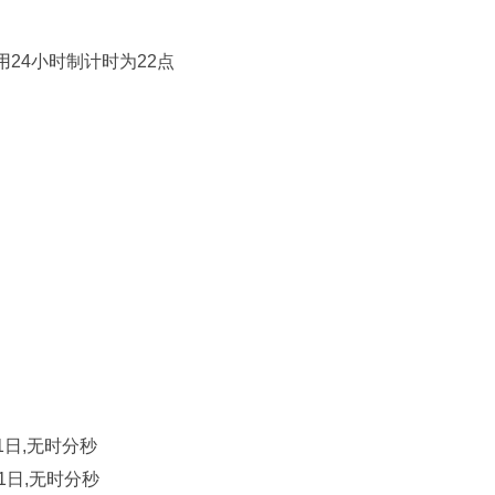
 22:36分用24小时制计时为22点
的1月1日,无时分秒
前月的1日,无时分秒