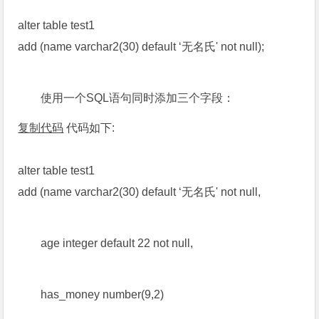
alter table test1
add (name varchar2(30) default ‘无名氏' not null);
使用一个SQL语句同时添加三个字段：
复制代码
代码如下:
alter table test1
add (name varchar2(30) default ‘无名氏' not null,
age integer default 22 not null,
has_money number(9,2)