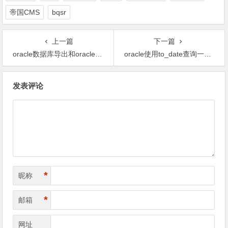
帝国CMS
bqsr
上一篇
下一篇
oracle数据库导出和oracle导入数据的二种方法(oracle导入导出数据)
oracle使用to_date查询一周的第一天日期
文
发表评论
章
导
航
*
昵称
*
邮箱
网址