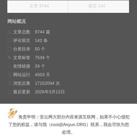
文章 9744
留言 142
网站概况
文章总数
9744 篇
评论留言
142 条
分类目录
50 个
文章标签
7534 个
友情链接
24 个
网站运行
4503 天
浏览总量
17152094 次
最后更新
2026年3月12日
免责申明：安云网大部分内容来源互联网，如果不小心侵犯
了您的权益，请与我（
root@Anyun.ORG
）联系，我会尽快为您
处理。