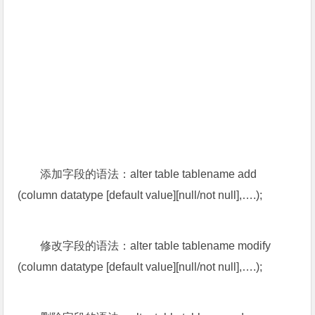
添加字段的语法：alter table tablename add
(column datatype [default value][null/not null],….);
修改字段的语法：alter table tablename modify
(column datatype [default value][null/not null],….);