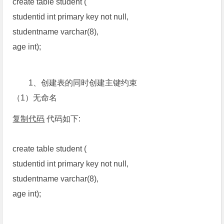
create table student (
studentid int primary key not null,
studentname varchar(8),
age int);
1、创建表的同时创建主键约束
（1）无命名
复制代码
代码如下:
create table student (
studentid int primary key not null,
studentname varchar(8),
age int);