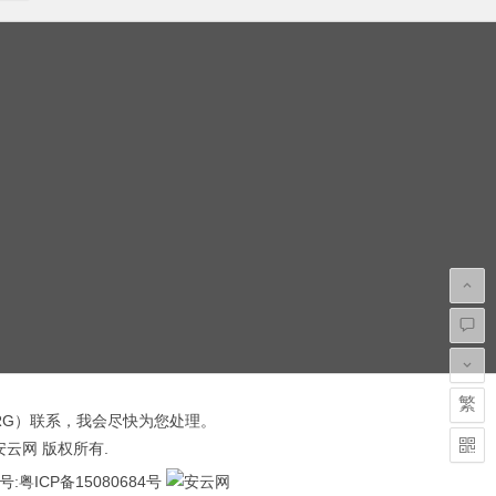
繁
RG
）联系，我会尽快为您处理。
 安云网 版权所有.
hacked by wooyun.
号:
粤ICP备15080684号