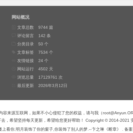
网站概况
文章总数
9744 篇
评论留言
142 条
分类目录
50 个
文章标签
7534 个
友情链接
24 个
网站运行
4502 天
浏览总量
17129761 次
最后更新
2026年3月12日
内容来源互联网，如果不小心侵犯了您的权益，请与我（
root@Anyun.O
，希望坚持每天更新，希望给您更好帮助！ Copyright © 2014-2021
上看你,明月装饰了你的窗子,你装饰了别人的梦.--卞之琳《断章》 . 备案