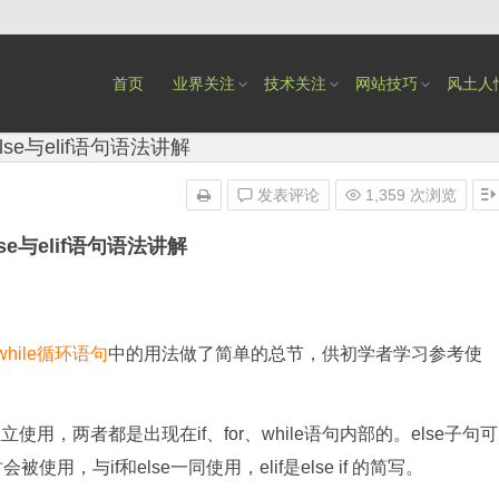
首页
业界关注
技术关注
网站技巧
风土人
 else与elif语句语法讲解
发表评论
1,359 次浏览
else与elif语句语法讲解
while循环语句
中的用法做了简单的总节，供初学者学习参考使
立使用，两者都是出现在if、for、while语句内部的。else子句可
，与if和else一同使用，elif是else if 的简写。