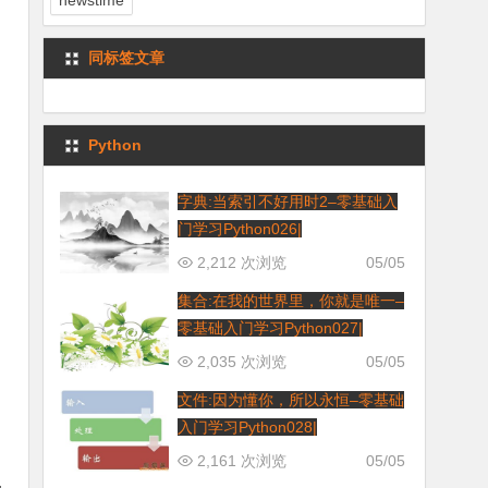
newstime
同标签文章
Python
字典:当索引不好用时2–零基础入
门学习Python026|
2,212 次浏览
05/05
集合:在我的世界里，你就是唯一–
零基础入门学习Python027|
2,035 次浏览
05/05
文件:因为懂你，所以永恒–零基础
入门学习Python028|
2,161 次浏览
05/05