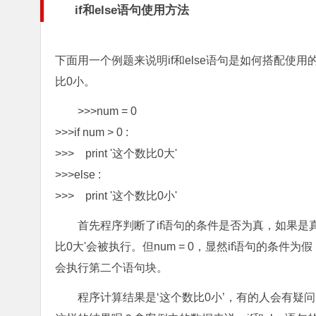
if和else语句使用方法
下面用一个例题来说明if和else语句是如何搭配使
比0小。
>>>num = 0
>>>if num > 0 :
>>> print '这个数比0大'
>>>else :
>>> print '这个数比0小'
首先程序判断了if语句的条件是否为真，如果是真，i
比0大'会被执行。但num = 0，显然if语句的
会执行第二个语句块。
程序计算结果是‘这个数比0小’，有的人会有疑