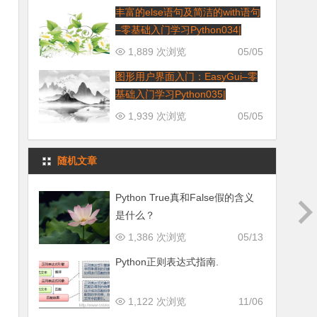
丰富的else语句及简洁的with语句
–零基础入门学习Python034|
1,889 次浏览
05/05
图形用户界面入门：EasyGui–零
基础入门学习Python035|
1,939 次浏览
05/05
随机文章
Python True真和False假的含义
是什么？
1,386 次浏览
05/13
Python正则表达式指南.
1,122 次浏览
11/06