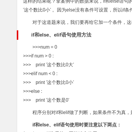
这样的结果呢？拿案例中的数据来说，if和else语句的
'这个数比0小' 。因为else没有条件可设置，所以i
对于这道题来说，我们要再给它加一个条件，这样
if和else、elif语句使用方法
>>>num = 0
>>>if num > 0 :
>>> print '这个数比0大'
>>>elif num < 0 :
>>> print '这个数比0小'
>>>else :
>>> print '这个数是0'
程序分别对if和elif做了判断，如果条件不为真
if和else、elif语句使用时要注意以下两点：