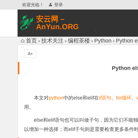
欢迎光临！
登录
安云网 –
AnYun.ORG
专注于网络信息收集、网络数据分享、
首页
技术关注
编程茶楼
Python
Python
网络安全研究、网络各种猎奇八卦。
A+
Python 
本文对
python
中的else和elif在
if语句
、
for循环
、
用。
else和elif语句也可以叫做子句，因为它们不能独
以增加一种选择；而elif子句则是需要检查更多条件时会被使用