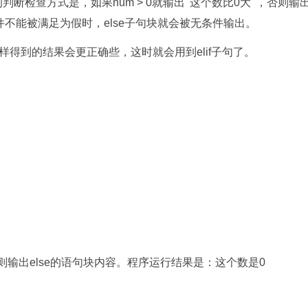
判断检查方式是，如果num > 0就输出 '这个数比0大' ，否则输
f条件不能被满足为假时，else子句块就会被无条件输出。
得到的结果会更正确些，这时就会用到elif子句了。
，则输出else的语句块内容。程序运行结果是：这个数是0