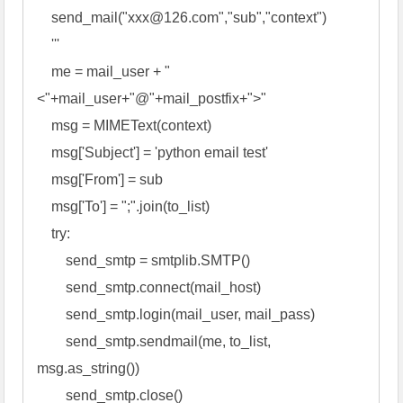
    send_mail("
xxx@126.com
","sub","context")

    ''' 

    me = mail_user + "
<"+mail_user+"@"+mail_postfix+">" 

    msg = MIMEText(context) 

    msg['Subject'] = 'python email test' 

    msg['From'] = sub

    msg['To'] = ";".join(to_list) 

    try: 

        send_smtp = smtplib.SMTP() 

        send_smtp.connect(mail_host) 

        send_smtp.login(mail_user, mail_pass) 

        send_smtp.sendmail(me, to_list, 
msg.as_string()) 

        send_smtp.close() 
