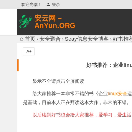
欢迎光临！
登录
安云网 –
AnYun.ORG
专注于网络信息收集、网络数据分享、
首页
安全聚合
Seay信息安全博客
好书推荐
网络安全研究、网络各种猎奇八卦。
A+
好书推荐：企业lin
显示不全请点击全屏阅读
给大家推荐一本非常不错的书《企业
linux
安全
运
是基础，目前本人正在拜读这本大作，非常的不错。
以后读到好书也会给大家推荐，爱学习，爱生活