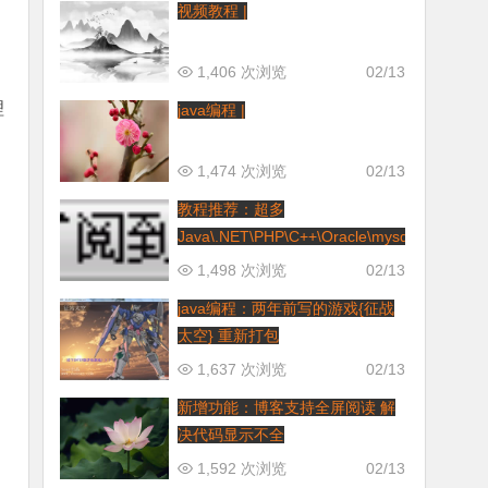
视频教程 |
1,406 次浏览
02/13
理
java编程 |
1,474 次浏览
02/13
教程推荐：超多
Java\.NET\PHP\C++\Oracle\mysql
等等视
1,498 次浏览
02/13
java编程：两年前写的游戏{征战
太空} 重新打包
1,637 次浏览
02/13
新增功能：博客支持全屏阅读 解
决代码显示不全
1,592 次浏览
02/13