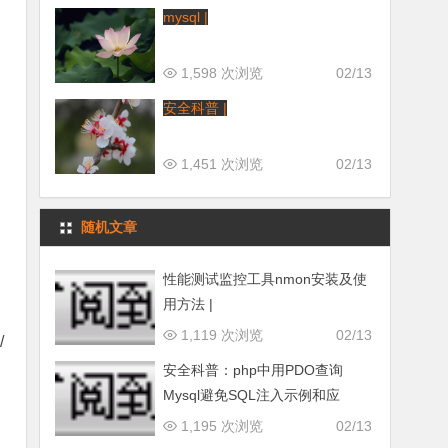
mysql |
1,598 次浏览
02/13
安全科普 |
1,451 次浏览
02/13
随机文章
性能测试监控工具nmon安装及使
用方法 |
1,119 次浏览
02/13
/
安全科普：php中用PDO查询
Mysql避免SQL注入示例和应
1,195 次浏览
02/13