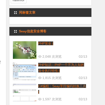
navinfor
同标签文章
Seay信息安全博客
PHP安全 |
2,048 次浏览
02/13
管
PHP知识：PHP一个不为人知的
命令执行特性 |
1,815 次浏览
02/13
C#编程：Seay字符编码转换工具
|
1,597 次浏览
02/13