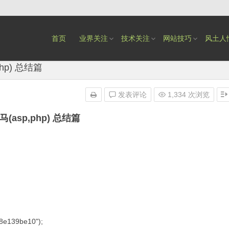
首页
业界关注
技术关注
网站技巧
风土人
hp) 总结篇
发表评论
1,334 次浏览
(asp,php) 总结篇
8e139be10");