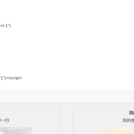
ol.1")
1")</script>
我
扫一扫
我的