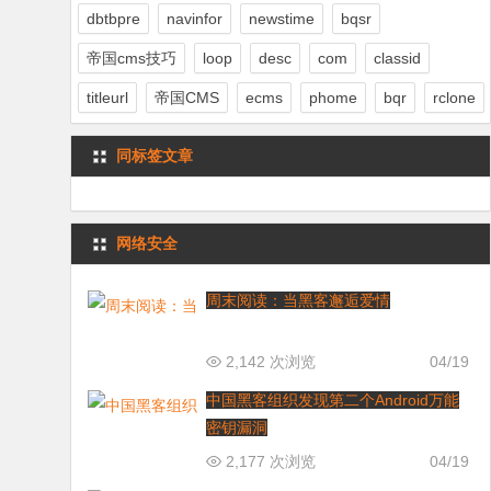
dbtbpre
navinfor
newstime
bqsr
帝国cms技巧
loop
desc
com
classid
titleurl
帝国CMS
ecms
phome
bqr
rclone
同标签文章
网络安全
周末阅读：当黑客邂逅爱情
2,142 次浏览
04/19
中国黑客组织发现第二个Android万能
密钥漏洞
2,177 次浏览
04/19