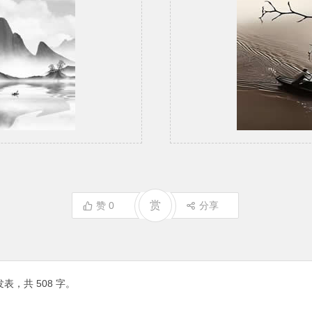
赏
赞
0
分享
表，共 508 字。