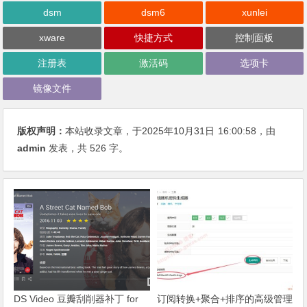
dsm
dsm6
xunlei
xware
快捷方式
控制面板
注册表
激活码
选项卡
镜像文件
版权声明：
本站收录文章，于2025年10月31日
16:00:58
，由
admin
发表，共 526 字。
DS Video 豆瓣刮削器补丁 for
订阅转换+聚合+排序的高级管理