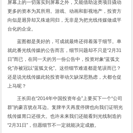
屏幕上的一切落实到屏幕之外，又能借助这类项目撬动
更多的资本为其所用。游戏、动画和影视地产，投资方
向似是迥异却又殊途同归，无非是为把光线传媒做成平
台化的企业。
蓝图都是美好的，可成就最终还得着落于细节。单
就此番光线传媒的公告而言，细节问题却不只是“2月31
日”而已，在同一天的另一份公告中，投资对象“蓝弧文
化”亦被冠以“蓝狐文化”。这些细节难道都是笔误而已？
还是说光线传媒此轮投资举动欠缺深思熟虑，大都仓促
上马呢？
王长田在“2014年中国投资年会”上要买下一个“公司
群”的豪言犹在耳边。复牌半天再度停牌也向我们证明光
线传媒胃口还很大。也许未来我们还能看到光线制造的
“2月31日”，但愿细节不一定就能决定成败。