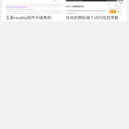
五菱carplay固件升级教程-
给你的网站做个访问信息弹窗
magisk版本
五菱carplay固件升级使用教程-
支持NetFlow等协议的设备列表
嘟嘟桌面版
最近更新过的文章
index-with-redis.php,wordpress 启用redis缓存功能
终于把OpenClaw接入微信了，安全可控，详细教程看这篇