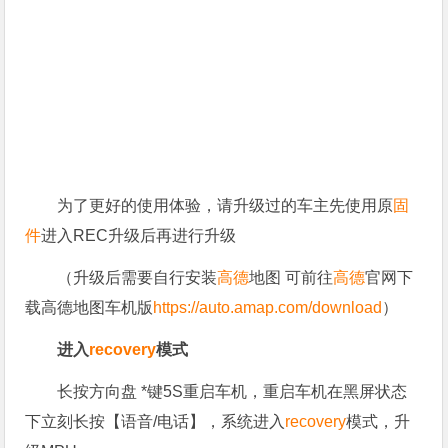
为了更好的使用体验，请升级过的车主先使用原
固
件
进入REC升级后再进行升级
（升级后需要自行安装
高德
地图 可前往
高德
官网下
载高德地图车机版
https://auto.amap.com/download
）
进入
recovery
模式
长按方向盘 *键5S重启车机，重启车机在黑屏状态
下立刻长按【语音/电话】，系统进入
recovery
模式，升