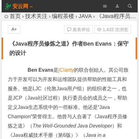
安云网 –
AnYun.ORG
首页
技术关注
编程茶楼
JAVA
《Java程序员修炼之道》作者Ben Evans：保守的设计
A+
发表评论
1,432 次浏览
《Java程序员修炼之道》作者Ben Evans：保守
的设计
Ben Evans
是
jClarity
的联合创始人。其公司致
力于开发可以为开发和运维团队提供帮助的性能工具和
服务。他是LJC（伦敦Java用户组）的组织者之一，也
是JCP（Java社区过程）执行委员会的成员之一，帮助
定义Java生态系统中的一些标准。他还是“Java
Champion”荣誉得主。他曾与人合著了《Java程序员修
炼之道》（
The Well-Grounded Java Developer
）和
《Java权威技术手册（第6版）》（
Java in a