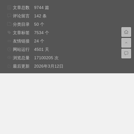
文章总数
9744 篇
评论留言
142 条
分类目录
50 个
文章标签
7534 个
友情链接
24 个
网站运行
4501 天
浏览总量
17100205 次
最后更新
2026年3月12日
免责申明：安云网大部分内容来源互联网，如果不小心侵犯
了您的权益，请与我（
root@Anyun.ORG
）联系，我会尽快为您
处理。
本站于2014年4月11日创办，坚持下去，希望坚持每天更新，希
望给您更好帮助！ Copyright © 2014-2021 安云网 版权所
有.
hacked by wooyun.