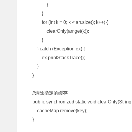
                } 

            } 

            for (int k = 0; k < arr.size(); k++) { 

                clearOnly(arr.get(k)); 

            } 

        } catch (Exception ex) { 

            ex.printStackTrace(); 

        } 

    } 

    //清除指定的缓存 

    public synchronized static void clearOnly(String key) { 

        cacheMap.remove(key); 

    } 
