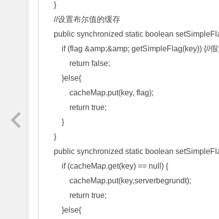
    } 

    //设置布尔值的缓存 

    public synchronized static boolean setSimpleFlag(String key,boolean flag){ 

        if (flag &amp;&amp; getSimpleFlag(key)) {//假如为真不允许被覆盖 

            return false; 

        }else{ 

            cacheMap.put(key, flag); 

            return true; 

        } 

    } 

    public synchronized static boolean setSimpleFlag(String key,long serverbegrundt){ 

        if (cacheMap.get(key) == null) { 

            cacheMap.put(key,serverbegrundt); 

            return true; 

        }else{ 
