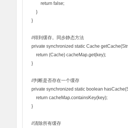
            return false; 

        } 

    } 

    //得到缓存。同步静态方法 

    private synchronized static Cache getCache(String key) { 

        return (Cache) cacheMap.get(key); 

    } 

    //判断是否存在一个缓存 

    private synchronized static boolean hasCache(String key) { 

        return cacheMap.containsKey(key); 

    } 

    //清除所有缓存 
