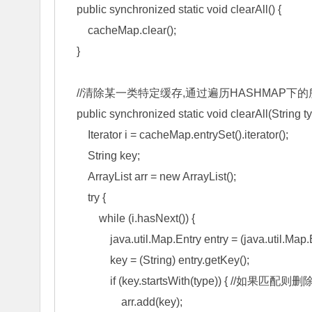
    public synchronized static void clearAll() { 

        cacheMap.clear(); 

    } 

    //清除某一类特定缓存,通过遍历HASHMAP下的所有对象，来判断它的KEY与传入的TYPE是否匹配 

    public synchronized static void clearAll(String type) { 

        Iterator i = cacheMap.entrySet().iterator(); 

        String key; 

        ArrayList arr = new ArrayList(); 

        try { 

            while (i.hasNext()) { 

                java.util.Map.Entry entry = (java.util.Map.Entry) i.next(); 

                key = (String) entry.getKey(); 

                if (key.startsWith(type)) { //如果匹配则删除掉 

                    arr.add(key); 
