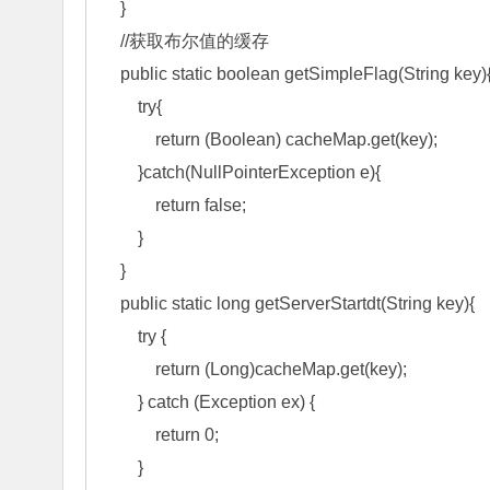
    } 

    //获取布尔值的缓存 

    public static boolean getSimpleFlag(String key){ 

        try{ 

            return (Boolean) cacheMap.get(key); 

        }catch(NullPointerException e){ 

            return false; 

        } 

    } 

    public static long getServerStartdt(String key){ 

        try { 

            return (Long)cacheMap.get(key); 

        } catch (Exception ex) { 

            return 0; 

        } 
