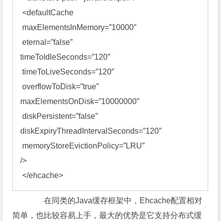
 <defaultCache

 maxElementsInMemory=”10000″

 eternal=”false”

timeToIdleSeconds=”120″

 timeToLiveSeconds=”120″

 overflowToDisk=”true”

maxElementsOnDisk=”10000000″

 diskPersistent=”false”

diskExpiryThreadIntervalSeconds=”120″

 memoryStoreEvictionPolicy=”LRU”

/>

 </ehcache>
在同类的Java缓存框架中，Ehcache配置相对
简单，也比较容易上手，最大的优势是它支持分布式缓