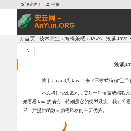
欢迎光临！
登录
安云网 –
AnYun.ORG
专注于网络信息收集、网络数据分享、
首页
技术关注
编程茶楼
JAVA
浅谈Java
网络安全研究、网络各种猎奇八卦。
A+
浅谈Ja
关于“Java 8为Java带来了函数式编程”
本文将讨论函数式，它对一种语言或编程方式意味
先看看Java的演变，特别是它的类型系统，我们将
景，并提供函数式编程风格的主要优势。