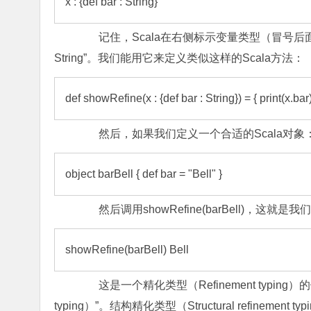
x : {def bar : String}
记住，Scala在右侧标示变量类型（冒号后面
String”。我们能用它来定义类似这样的Scala方法：
def showRefine(x : {def bar : String}) = { print(x.bar)
然后，如果我们定义一个合适的Scala对象
object barBell { def bar = "Bell" }
然后调用showRefine(barBell)，这就是
showRefine(barBell) Bell
这是一个精化类型（Refinement typin
typing）”。结构精化类型（Structural refin