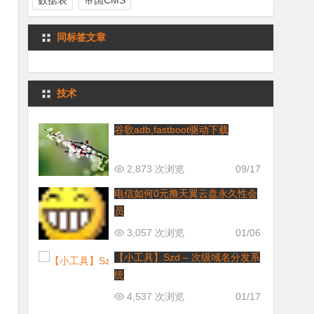
数据表
帝国CMS
同标签文章
技术
谷歌adb,fastboot驱动下载
2,873 次浏览
09/17
电信如何0元撸天翼云盘永久性会
员
3,057 次浏览
01/06
【小工具】Szd – 次级域名分发系
统
4,537 次浏览
01/17