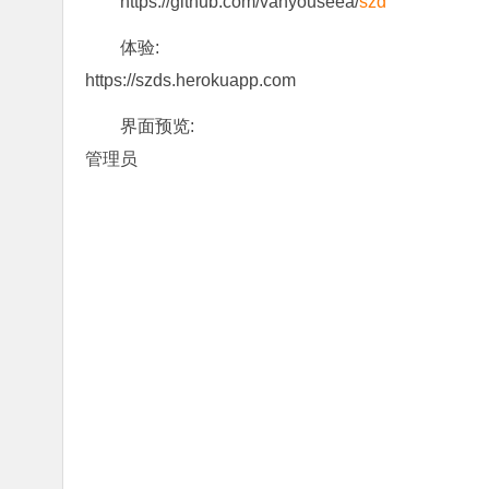
https://github.com/vanyouseea/
szd
体验:
https://szds.herokuapp.com
界面预览:
管理员