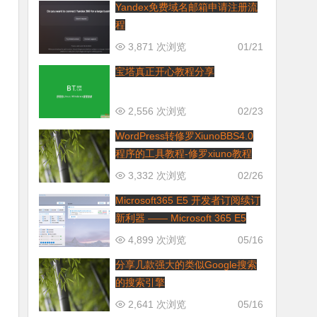
Yandex免费域名邮箱申请注册流
程
3,871 次浏览
01/21
宝塔真正开心教程分享
2,556 次浏览
02/23
WordPress转修罗XiunoBBS4.0
程序的工具教程-修罗xiuno教程
3,332 次浏览
02/26
Microsoft365 E5 开发者订阅续订
新利器 —— Microsoft 365 E5
Renew Plus
4,899 次浏览
05/16
分享几款强大的类似Google搜索
的搜索引擎
2,641 次浏览
05/16