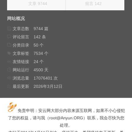
文章 9744
留言 142
网站概况
文章总数
9744 篇
评论留言
142 条
分类目录
50 个
文章标签
7534 个
友情链接
24 个
网站运行
4500 天
浏览总量
17076401 次
最后更新
2026年3月12日
免责申明：安云网大部分内容来源互联网，如果不小心侵犯
了您的权益，请与我（
root@Anyun.ORG
）联系，我会尽快为您
处理。