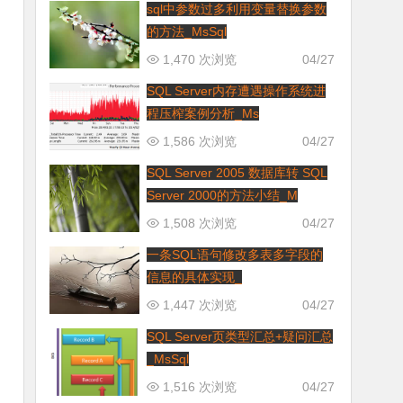
sql中参数过多利用变量替换参数
的方法_MsSql
1,470 次浏览
04/27
SQL Server内存遭遇操作系统进
程压榨案例分析_Ms
1,586 次浏览
04/27
SQL Server 2005 数据库转 SQL
Server 2000的方法小结_M
1,508 次浏览
04/27
一条SQL语句修改多表多字段的
信息的具体实现_
1,447 次浏览
04/27
SQL Server页类型汇总+疑问汇总
_MsSql
1,516 次浏览
04/27