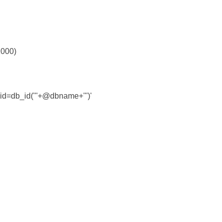
1000)
=db_id('''+@dbname+''')'