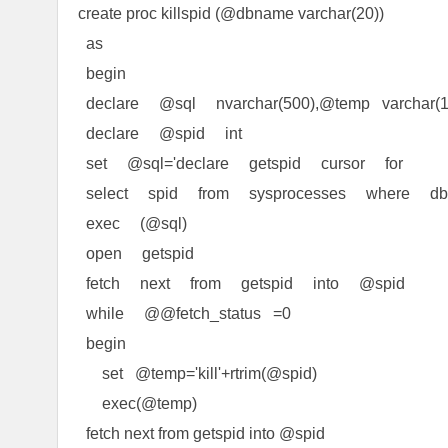
create proc killspid (@dbname varchar(20))
as
begin
declare @sql nvarchar(500),@temp varchar(
declare @spid int
set @sql='declare getspid cursor for
select spid from sysprocesses where dbid
exec (@sql)
open getspid
fetch next from getspid into @spid
while @@fetch_status =0
begin
set @temp='kill'+rtrim(@spid)
exec(@temp)
fetch next from getspid into @spid