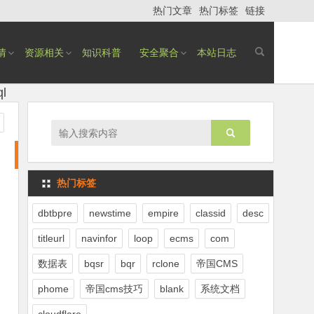
热门文章
热门标签
链接
情
资源相关
知识科普
安全聚合
本站日志
l
热门标签
dbtbpre
newstime
empire
classid
desc
titleurl
navinfor
loop
ecms
com
数据表
bqsr
bqr
rclone
帝国CMS
phome
帝国cms技巧
blank
系统文档