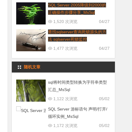
SQL Server 2005降级到2000的
正确操作步骤分享_MsSql
1,520 次浏览
04/27
查找sqlserver查询死锁源头的方
法 sqlserver死锁监控
1,477 次浏览
04/27
随机文章
sql将时间类型转换为字符串类型
汇总_MsSql
1,122 次浏览
05/02
SQL Server 游标语句 声明/打开/
循环实例_MsSql
1,172 次浏览
05/02