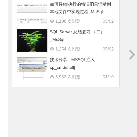
如何将sql执行的错误消息记录到
本地文件中实现过程_MsSql
1,198 次浏览
05/02
SQL Server 总结复习 （二）
_MsSql
1,254 次浏览
05/02
技术分享：MSSQL注入
xp_cmdshell|
3,962 次浏览
01/10