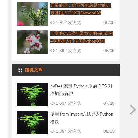
异常处理：你不可能总是对的2–
零基础入门学习Python033
1,912 次浏览
05/05
丰富的else语句及简洁的with语句
–零基础入门学习Python034|
1,892 次浏览
05/05
随机文章
pyDes 实现 Python 版的 DES 对
称加密/解密
1,634 次浏览
07/25
使用 from import方法导入Python
模块
1,354 次浏览
05/13