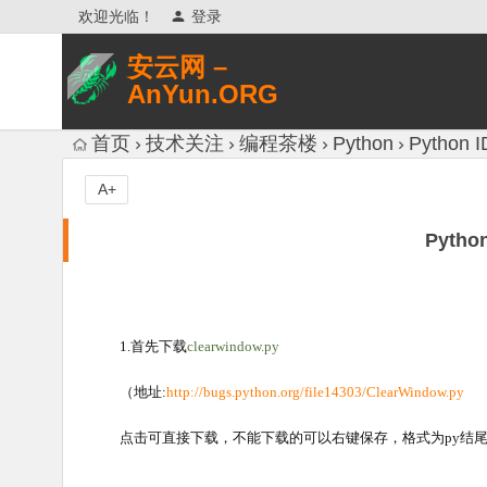
欢迎光临！
登录
安云网 –
AnYun.ORG
专注于网络信息收集、网络数据分享、
首页
技术关注
编程茶楼
Python
Python
网络安全研究、网络各种猎奇八卦。
A+
Pyth
1.首先下载
clearwindow.py
（地址:
http://bugs.python.org/file14303/ClearWindow.py
点击可直接下载，不能下载的可以右键保存，格式为py结