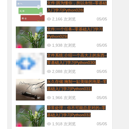
文件:因为懂你，所以永恒–零基础
入门学习Python028|
2,166 次浏览
05/05
文件:一个任务–零基础入门学习
Python029|
1,938 次浏览
05/05
文件系统:介绍一个高大上的东西–
零基础入门学习Python030|
2,088 次浏览
05/05
永久存储:腌制一缸美味的泡菜–零
基础入门学习Python031|
1,966 次浏览
05/05
异常处理：你不可能总是对的–零
基础入门学习Python032
1,918 次浏览
05/05