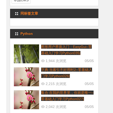
帝国CMS
同标签文章
Python
图形用户界面入门：EasyGui–零
基础入门学习Python035|
1,944 次浏览
05/05
字典:当索引不好用时2–零基础入
门学习Python026|
2,215 次浏览
05/05
集合:在我的世界里，你就是唯一–
零基础入门学习Python027|
2,042 次浏览
05/05