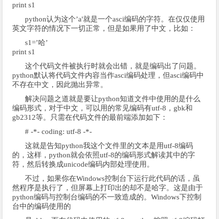
print s1
python认为这个’a'就是一个asci编码的字符。在仅仅使用
英文字符的情况下一切正常，但是如果用了中文，比如：
s1=’哈’
print s1
这个代码文件被执行时就会出错，就是编码出了问题。
python默认将代码文件内容当作asci编码处理，但asci编码中
不存在中文，因此抛出异常。
解决问题之道就是要让python知道文件中使用的是什么
编码形式，对于中文，可以用的常见编码有utf-8，gbk和
gb2312等。只需在代码文件的最前端添加如下：
# -*- coding: utf-8 -*-
这就是告知python我这个文件里的文本是用utf-8编码
的，这样，python就会依照utf-8的编码形式解读其中的字
符，然后转换成unicode编码内部处理使用。
不过，如果你在Windows控制台下运行此代码的话，虽
然程序是执行了，但屏幕上打印出的却不是哈字。这是由于
python编码与控制台编码的不一致造成的。Windows下控制
台中的编码使用的