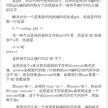
是gbk，而在代码中使用的utf-8，python按照utf-8编码打
印到gbk编码的控制台下自然就会不一致而不能打印出正确
的汉字。
解决办法一个是将源代码的编码也改成gbk，也就是代码
第一行改成：
# -*- coding: gbk -*-
另一种方法是保持源码文件的utf-8不变，而是在’哈’前面
加个u字，也就是:
s1=u’哈’
print s1
这样就可以正确打印出’哈’字了。
这里的这个u表示将后面跟的字符串以unicode格式存
储。python会根据代码第一行标称的utf-8编码识别代码中的
汉字’哈’，然后转换成unicode对象。如果我们用type查看一
下’哈’的数据类
型type(‘哈’)，会得到<type ‘str’>，而type(u’哈’)，则会得
到<type ‘unicode’>，也就是在字符前面加u就表明这是一个
unicode对象，这个字会以unicode格式存在于内存中，而如
果不加u
，表明这仅仅是一个使用某种编码的字符串，编码格式