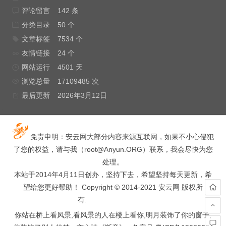
评论留言
142 条
分类目录
50 个
文章标签
7534 个
友情链接
24 个
网站运行
4501 天
浏览总量
17109485 次
最后更新
2026年3月12日
免责申明：安云网大部分内容来源互联网，如果不小心侵犯
了您的权益，请与我（
root@Anyun.ORG
）联系，我会尽快为您
处理。
本站于2014年4月11日创办，坚持下去，希望坚持每天更新，希
望给您更好帮助！ Copyright © 2014-2021 安云网 版权所
有.
hacked by wooyun.
你站在桥上看风景,看风景的人在楼上看你,明月装饰了你的窗子,