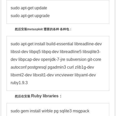
sudo apt-get update

sudo apt-get upgrade
然后安装
metasploit
需要的各种
各种包：
sudo apt-get install build-essential libreadline-dev  
libssl-dev libpq5 libpq-dev libreadline5 libsqlite3-
dev libpcap-dev openjdk-7-jre subversion git-core 
autoconf postgresql pgadmin3 curl zlib1g-dev 
libxml2-dev libxslt1-dev vncviewer libyaml-dev 
ruby1.9.3
Ruby libraries
：
然后在安装
sudo gem install wirble pg sqlite3 msgpack 