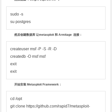
sudo -s

su postgres
然后创建数据库
让
metasploit
和
Armitage
连接：
createuser msf -P -S -R -D

createdb -O msf msf

exit

exit
开始安装
Metasploit Framework：
cd /opt

git clone https://github.com/rapid7/metasploit-