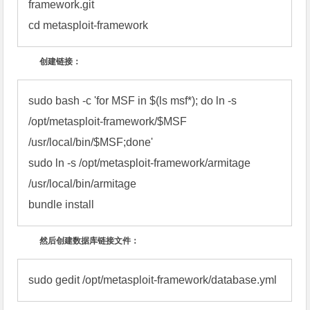
framework.git

cd metasploit-framework
创建链接：
sudo bash -c 'for MSF in $(ls msf*); do ln -s 
/opt/metasploit-framework/$MSF 
/usr/local/bin/$MSF;done'

sudo ln -s /opt/metasploit-framework/armitage 
/usr/local/bin/armitage

bundle install
然后创建数据库链接文件：
sudo gedit /opt/metasploit-framework/database.yml