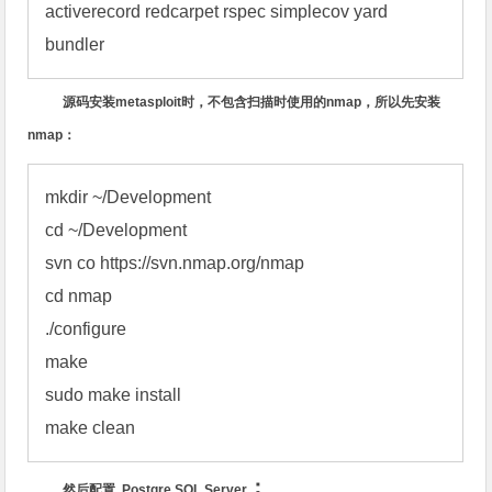
activerecord redcarpet rspec simplecov yard 
bundler 
源码安装
metasploit
时，不包含扫描时使用的
nmap
，所以先安装
nmap
：
mkdir ~/Development

cd ~/Development

svn co https://svn.nmap.org/nmap

cd nmap

./configure

make

sudo make install

make clean
：
然后配置
Postgre SQL
Server