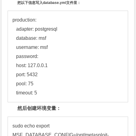
把以下
信息
写入
database.yml
文件里：
production:

   adapter: postgresql

   database: msf

   username: msf

   password: 

   host: 127.0.0.1

   port: 5432

   pool: 75

   timeout: 5
然后创建环境变量：
sudo echo export 
MSF_DATABASE_CONFIG=/opt/metasploit-