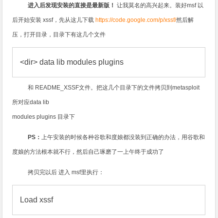
进入后发现安装的直接是最新版
！
让我莫名的高兴起来。
装好msf 以
后开始安装 xssf，
先从这儿下载
https://code.google.com/p/xssf/
然后解
压，打开目录，
目录下有这几个
文件
<dir> data lib modules plugins
和
README_XSSF
文件。
把这几个目录下的文件拷贝到
metasploit
所对应
data lib
modules plugins
目录下
PS
：
上午安装的时候各种谷歌和度娘都没装到正确的办法，用谷歌和
度娘的方法根本就不行，然后自己琢磨了一上午终于成功了
拷贝完以后
进入
msf
里执行：
Load xssf