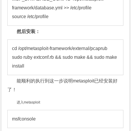
framework/database.yml >> /etc/profile

source /etc/profile
然后安装：
cd /opt/metasploit-framework/external/pcaprub

sudo ruby extconf.rb && sudo make && sudo make 
install
能顺利的执行到这一步说明
metasploit
已经安装好
了！
进入
metasploit
msfconsole