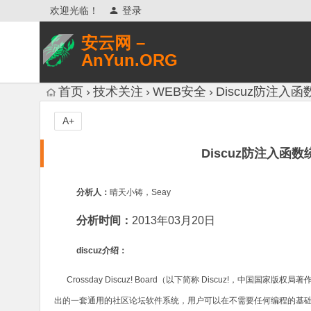
欢迎光临！
登录
安云网 –
AnYun.ORG
专注于网络信息收集、网络数据分享、
首页
技术关注
WEB安全
Discuz防注
网络安全研究、网络各种猎奇八卦。
A+
Discuz防注入
分析人：
晴天小铸，Seay
分析时间：
2013年03月20日
discuz
介绍：
Crossday Discuz! Board
（以下简称
Discuz!
，中国国家版权局著
出的一套通用的社区论坛软件系统，用户可以在不需要任何编程的基