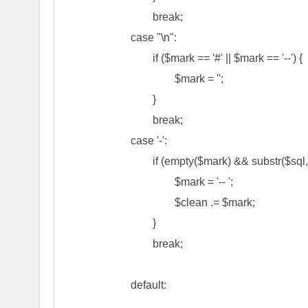
				break;

			case "\n":

				if ($mark == '#' || $mark == '--') {

					$mark = '';

				}

				break;

			case '-':

				if (empty($mark) && substr($sql, $i, 3) == '-- ') {

					$mark = '-- ';

					$clean .= $mark;

				}

				break;

			default:
