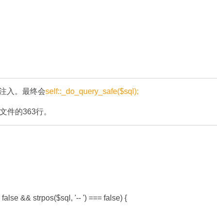
注入。最终会
self::_do_query_safe($sql);
文件的
363
行。
 false && strpos($sql, '-- ') === false) {
