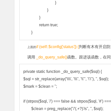
				}

			}

		}

		return true;

	}
if (self::$config['status'])
{
判断有木有开启防
上面的
调用
_do_query_safe()
函数。跟进该函数，在同
private static function _do_query_safe($sql) {

$sql = str_replace(array('\\\\', '\\\'', '\\"', '\'\''), '', $sql);

$mark = $clean = '';

if (strpos($sql, '/') === false && strpos($sql, '#') ===
	$clean = preg_replace("/'(.+?)'/s", '', $sql);
