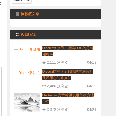
newstime
系
同标签文章
WEB安全
Discuz修改用户密码POC的分析
和思考
2,111 次浏览
04/19
Discuz防注入函数绕过方法分析
及没用心的修复补
2,480 次浏览
04/19
Dedecms文章标题长度修改方法
小结
3,372 次浏览
04/21