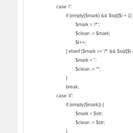
			case '/':

				if (empty($mark) && $sql[$i + 1] == '*') {

					$mark = '/*';

					$clean .= $mark;

					$i++;

				} elseif ($mark == '/*' && $sql[$i - 1] == '*') {

					$mark = '';

					$clean .= '*';

				}

				break;

			case '#':

				if (empty($mark)) {

					$mark = $str;

					$clean .= $str;

				}
