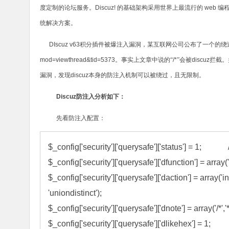
度定制的论坛服务。
Discuz!
的基础架构采用世界上最流行的
web
编
统解决方案。
DIscuz v63
积分插件被爆注入漏洞，某互联网公司公布了一个的绕
mod=viewthread&tid=5373
。事实上文章中说的“
/*
”会被
discuz
拦截。
漏洞，发现
discuz
本身的防注入机制可以被绕过，且无限制。
Discuz
防注入分析如下：
先看防注入配置：
$_config['security']['querysafe']['status'] 
$_config['security']['querysafe']['dfunction'] = array('loa
$_config['security']['querysafe']['daction'] = array('int
'uniondistinct');

$_config['security']['querysafe']['dnote'] = array('/*','*/','#
$_config['security']['querysafe']['dlikehex'] = 1;
