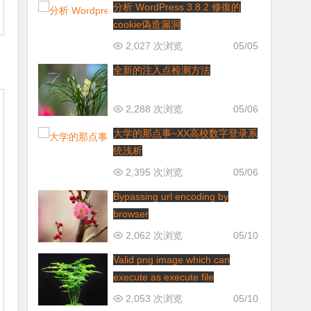
分析 WordPress 3.8.2 修復的
cookie偽造漏洞
2,027 次浏览
05/05
全新的注入点检测方法
2,288 次浏览
05/06
大学的那点事~XX高校数字登录系
统浅析
2,395 次浏览
05/06
Bypassing url encoding by
browser
2,062 次浏览
05/10
Valid png image which can
execute as execute file
2,053 次浏览
05/10