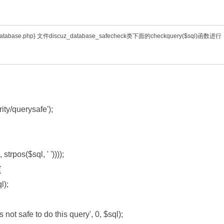
database.php}
文件
discuz_database_safecheck
类下面的
checkquery($sql)
函数进行