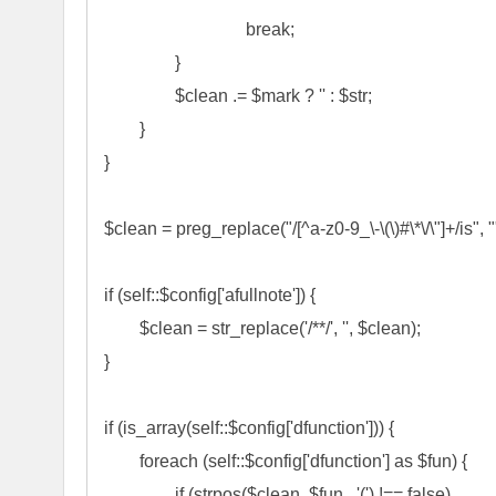
				break;

		}

		$clean .= $mark ? '' : $str;

	}

}

$clean = preg_replace("/[^a-z0-9_\-\(\)#\*\/\"]+/is", "
if (self::$config['afullnote']) {

	$clean = str_replace('/**/', '', $clean);

}

if (is_array(self::$config['dfunction'])) {

	foreach (self::$config['dfunction'] as $fun) {

		if (strpos($clean, $fun . '(') !== false)
