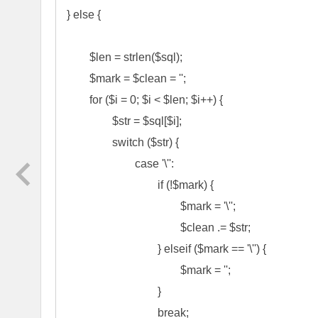
} else {

	$len = strlen($sql);

	$mark = $clean = '';

	for ($i = 0; $i < $len; $i++) {

		$str = $sql[$i];

		switch ($str) {

			case '\'':

				if (!$mark) {

					$mark = '\'';

					$clean .= $str;

				} elseif ($mark == '\'') {

					$mark = '';

				}

				break;
