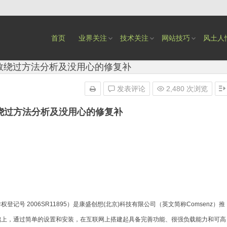
首页
业界关注
技术关注
网站技巧
风土人
入函数绕过方法分析及没用心的修复补
发表评论
2,480 次浏览
函数绕过方法分析及没用心的修复补
作权登记号
2006SR11895
）是康盛创想
(
北京
)
科技有限公司（英文简称
Comsenz
）推
础上，通过简单的设置和安装，在互联网上搭建起具备完善功能、很强负载能力和可高