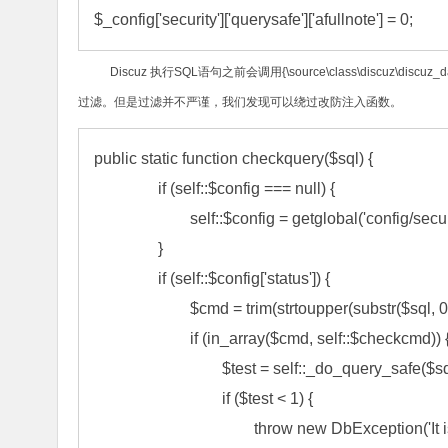
$_config['security']['querysafe']['afullnote'] = 0;
Discuz
执行
SQL
语句之前会调用
{\source\class\discuz\discuz_
过滤。但是过滤并不严谨，我们发现可以绕过改防注入函数。
public static function checkquery($sql) {

		if (self::$config === null) {

			self::$config = getglobal('config/security/querysafe');

		}

		if (self::$config['status']) {

			$cmd = trim(strtoupper(substr($sql, 0, strpos($sql, ' '))));

			if (in_array($cmd, self::$checkcmd)) {

				$test = self::_do_query_safe($sql);

				if ($test < 1) {

					throw new DbException('It is not safe to do this query', 0, $sql);
