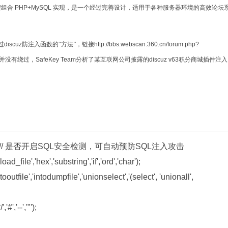
程组合
PHP+MySQL
实现，是一个经过完善设计，适用于各种服务器环境的高效论坛
过
discuz
防注入函数的“方法”，链接
http://bbs.webscan.360.cn/forum.php?
并没有绕过，
SafeKey Team
分析了某互联网公司披露的
discuz v63
积分商城插件注入
= 1;             // 是否开启SQL安全检测，可自动预防SQL注入攻击

d_file','hex','substring','if','ord','char');

ooutfile','intodumpfile','unionselect','(select', 'unionall', 
','--','"');
