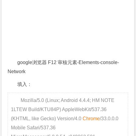
google浏览器 F12 审核元素-Elements-console-
Network
填入：
Mozilla/5.0 (Linux; Android 4.4.4; HM NOTE
1LTEW Build/KTU84P) AppleWebKit/537.36
(KHTML, like Gecko) Version/4.0
Chrome
/33.0.0.0
Mobile Safari/537.36