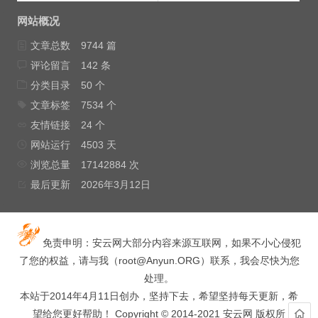
网站概况
文章总数
9744 篇
评论留言
142 条
分类目录
50 个
文章标签
7534 个
友情链接
24 个
网站运行
4503 天
浏览总量
17142884 次
最后更新
2026年3月12日
免责申明：安云网大部分内容来源互联网，如果不小心侵犯
了您的权益，请与我（
root@Anyun.ORG
）联系，我会尽快为您
处理。
本站于2014年4月11日创办，坚持下去，希望坚持每天更新，希
望给您更好帮助！ Copyright © 2014-2021 安云网 版权所