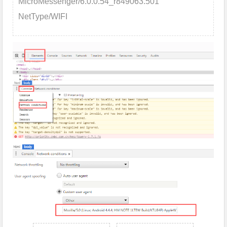
MicroMessenger/6.0.0.54_r849063.501
NetType/WIFI