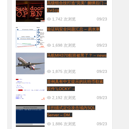
高级组合技打造“完美” 捆绑后门 –
Evi1cg
1,742 次浏览
09/23
验证码安全问题汇总 – 易水寒
1,698 次浏览
09/23
马航MH370航班被黑了？ – news
1,875 次浏览
09/23
首例具有中文提示的比特币勒索
软件“LOCKY” –
2,192 次浏览
09/23
非扫描式定位攻击域内SQL
Server – DM_
1,886 次浏览
09/23