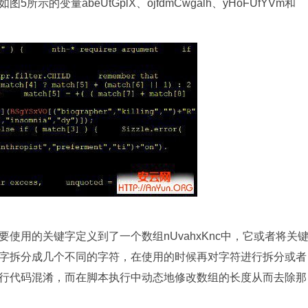
的变量abeUtGplX、ojfdmCwgalh、yHoFUfYVm和
使用的关键字定义到了一个数组nUvahxKnc中，它或者将关
字拆分成几个不同的字符，在使用的时候再对字符进行拆分或者
行代码混淆，而在脚本执行中动态地修改数组的长度从而去除那