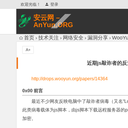
欢迎光临！
登录
安云网 –
AnYun.ORG
专注于网络信息收集、网络数据分享、
首页
技术关注
网络安全
漏洞分享
WooYu
网络安全研究、网络各种猎奇八卦。
A+
近期js敲诈者的反
http://drops.wooyun.org/papers/14364
0x00 前言
最近不少网友反映电脑中了敲诈者病毒（又名“L
此类病毒载体为js脚本，由js脚本下载远程服务器的
加密。