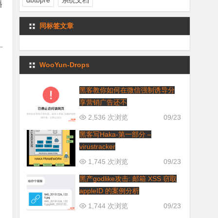
dbtbpre
系统文档
播
同标签文章
WooYun-Drops
黑客教你如何在微信强制诱导分
享营销广告还不
2,536 次浏览
09/23
黑客写Haka-第一部分 –
virustracker
1,745 次浏览
09/23
黑产godlike攻击: 邮箱 XSS 窃取
appleID 的案例分析
1,744 次浏览
09/23