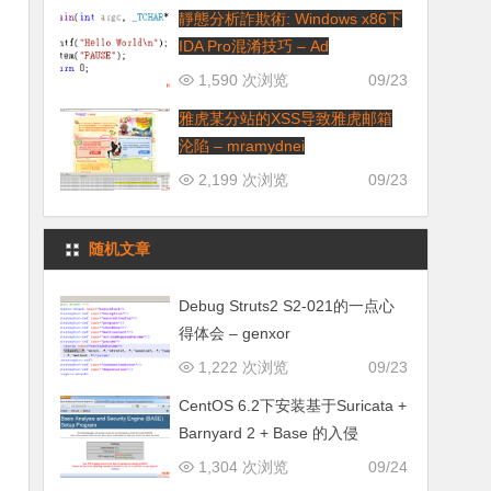
靜態分析詐欺術: Windows x86下
IDA Pro混淆技巧 – Ad
1,590 次浏览
09/23
雅虎某分站的XSS导致雅虎邮箱
沦陷 – mramydnei
2,199 次浏览
09/23
随机文章
Debug Struts2 S2-021的一点心
得体会 – genxor
1,222 次浏览
09/23
CentOS 6.2下安装基于Suricata +
Barnyard 2 + Base 的⼊侵
1,304 次浏览
09/24