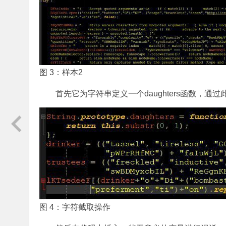
图 3：样本2
首先它为字符串定义一个daughters函数，
图 4：字符截取操作