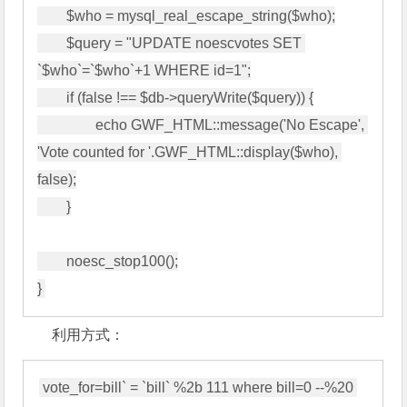
        $who = mysql_real_escape_string($who);

        $query = "UPDATE noescvotes SET 
`$who`=`$who`+1 WHERE id=1";

        if (false !== $db->queryWrite($query)) {

                echo GWF_HTML::message('No Escape', 
'Vote counted for '.GWF_HTML::display($who), 
false);

        }

        noesc_stop100();

利用方式：