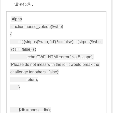
漏洞代码：
#!php

function noesc_voteup($who)

{

        if ( (stripos($who, 'id') !== false) || (strpos($who, 
'/') !== false) ) {

                echo GWF_HTML::error('No Escape', 
'Please do not mess with the id. It would break the 
challenge for others', false);

                return;

        }

        $db = noesc_db();
