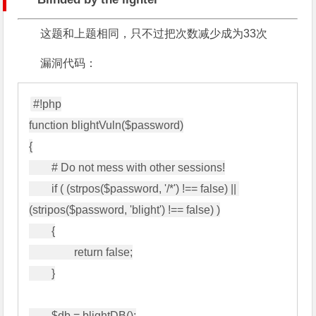
这题和上题相同，只不过把次数减少成为33次
漏洞代码：
#!php

function blightVuln($password)

{

        # Do not mess with other sessions!

        if ( (strpos($password, '/*') !== false) || 
(stripos($password, 'blight') !== false) )

        {

                return false;

        }

        $db = blightDB();
