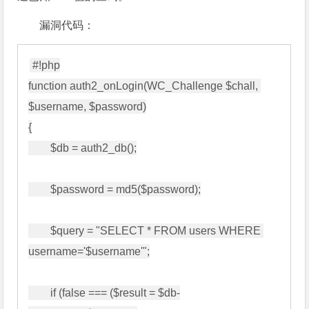
漏洞代码：
#!php

function auth2_onLogin(WC_Challenge $chall, 
$username, $password)

{

        $db = auth2_db();

        $password = md5($password);

        $query = "SELECT * FROM users WHERE 
username='$username'";

        if (false === ($result = $db-