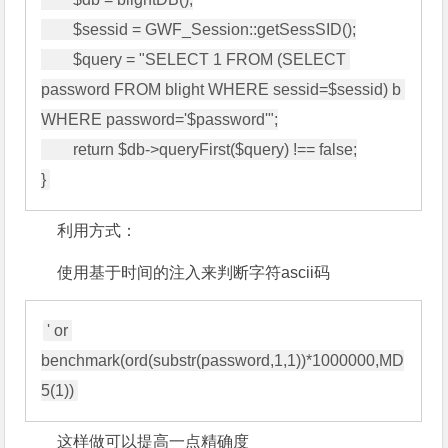
        $sessid = GWF_Session::getSessSID();

        $query = "SELECT 1 FROM (SELECT 
password FROM blight WHERE sessid=$sessid) b 
WHERE password='$password'";

        return $db->queryFirst($query) !== false;

利用方式：
使用基于时间的注入来判断字符ascii码
' or 
benchmark(ord(substr(password,1,1))*1000000,MD
这样做可以提高一点精确度