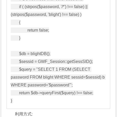
        if ( (strpos($password, '/*') !== false) || 
(stripos($password, 'blight') !== false) )

        {

                return false;

        }

        $db = blightDB();

        $sessid = GWF_Session::getSessSID();

        $query = "SELECT 1 FROM (SELECT 
password FROM blight WHERE sessid=$sessid) b 
WHERE password='$password'";

        return $db->queryFirst($query) !== false;

利用方式: