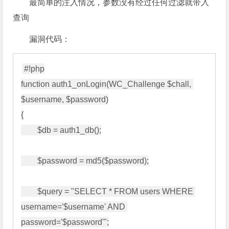
最简单的注入情况，参数没有经过任何过滤就带入
查询
漏洞代码：
#!php

function auth1_onLogin(WC_Challenge $chall, 
$username, $password)

{

        $db = auth1_db();

        $password = md5($password);

        $query = "SELECT * FROM users WHERE 
username='$username' AND 
password='$password'";
