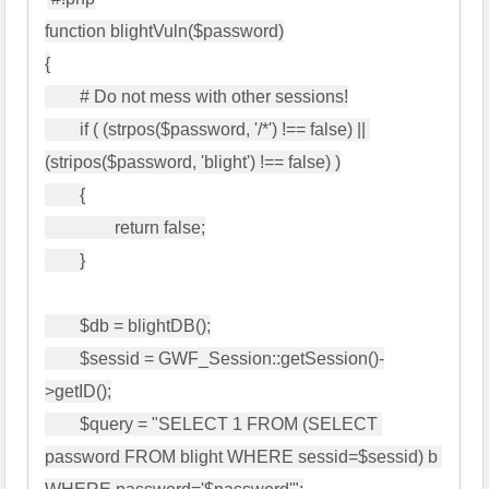
function blightVuln($password)

{

        # Do not mess with other sessions!

        if ( (strpos($password, '/*') !== false) || 
(stripos($password, 'blight') !== false) )

        {

                return false;

        }

        $db = blightDB();

        $sessid = GWF_Session::getSession()-
>getID();

        $query = "SELECT 1 FROM (SELECT 
password FROM blight WHERE sessid=$sessid) b 