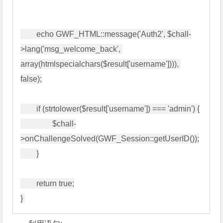
        echo GWF_HTML::message('Auth2', $chall-
>lang('msg_welcome_back', 
array(htmlspecialchars($result['username']))), 
false);

        if (strtolower($result['username']) === 'admin') {

                $chall-
>onChallengeSolved(GWF_Session::getUserID());

        }

        return true;
