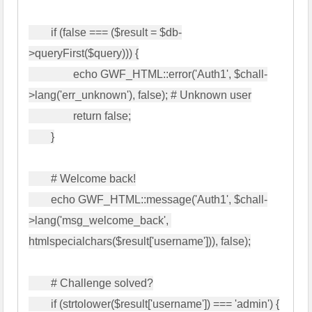
        if (false === ($result = $db-
>queryFirst($query))) {

                echo GWF_HTML::error('Auth1', $chall-
>lang('err_unknown'), false); # Unknown user

                return false;

        }

        # Welcome back!

        echo GWF_HTML::message('Auth1', $chall-
>lang('msg_welcome_back', 
htmlspecialchars($result['username'])), false);

        # Challenge solved?

        if (strtolower($result['username']) === 'admin') {
