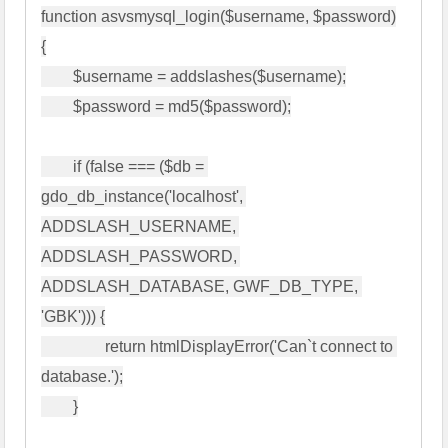
function asvsmysql_login($username, $password)

{

        $username = addslashes($username);

        $password = md5($password);

        if (false === ($db = 
gdo_db_instance('localhost', 
ADDSLASH_USERNAME, 
ADDSLASH_PASSWORD, 
ADDSLASH_DATABASE, GWF_DB_TYPE, 
'GBK'))) {

                return htmlDisplayError('Can`t connect to 
database.');

        }
