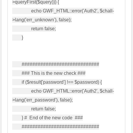
>queryFirst($query))) {

                echo GWF_HTML::error('Auth2', $chall-
>lang('err_unknown'), false);

                return false;

        }

        #############################

        ### This is the new check ###

        if ($result['password'] !== $password) {

                echo GWF_HTML::error('Auth2', $chall-
>lang('err_password'), false);

                return false;

        } #  End of the new code  ###

        #############################
