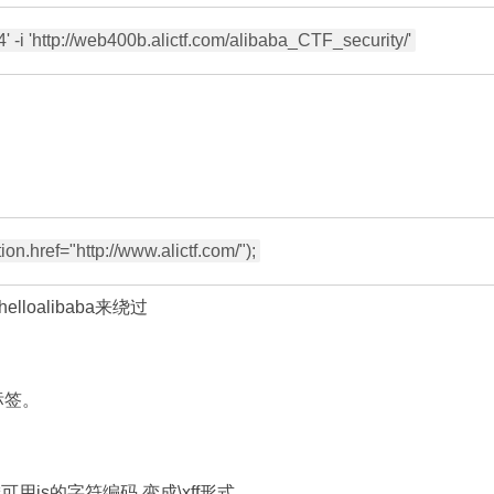
elloalibaba来绕过
标签。
可用js的字符编码,变成\xff形式。