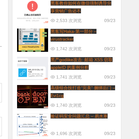
黑客教你如何在微信强制诱导分
享营销广告还不
2,533 次浏览
09/23
黑客写Haka-第一部分 –
virustracker
1,742 次浏览
09/23
黑产godlike攻击: 邮箱 XSS 窃取
appleID 的案例分析
1,741 次浏览
09/23
高级组合技打造“完美” 捆绑后门 –
Evi1cg
1,740 次浏览
09/23
验证码安全问题汇总 – 易水寒
1,696 次浏览
09/23