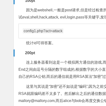
100pt
因为是webshell,一般是post请求,但是经过
试eval,shell,hack,attack, evil,login,pass等关键
统计id可得答案。
200pt
连上服务器看到这是一个模拟两方通信的游戏,而
End之间由逗号分隔的数字组成的,根据数字的大小直接猜
自己的RSA公钥,而后的通信就是用RSA算法“加密”
这里与其说是“加密”还不如说是“编码”,因为之
RSA就跟编码差不太多了。然后解出之后的通信数据
mallory@mallory.com,而后alice与bob会再度