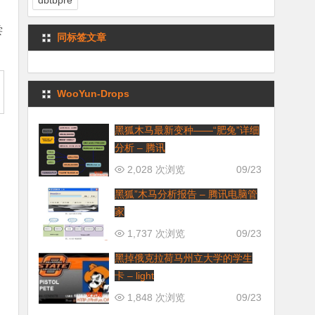
dbtbpre
尝
同标签文章
WooYun-Drops
黑狐木马最新变种——“肥兔”详细
分析 – 腾讯
2,028 次浏览
09/23
黑狐”木马分析报告 – 腾讯电脑管
家
1,737 次浏览
09/23
黑掉俄克拉荷马州立大学的学生
卡 – light
1,848 次浏览
09/23