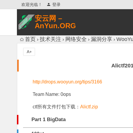
欢迎光临！
登录
安云网 –
AnYun.ORG
专注于网络信息收集、网络数据分享、
首页
技术关注
网络安全
漏洞分享
WooYu
网络安全研究、网络各种猎奇八卦。
A+
Alictf20
http://drops.wooyun.org/tips/3166
Team Name: 0ops
ctf所有文件打包下载：
Alictf.zip
Part 1 BigData