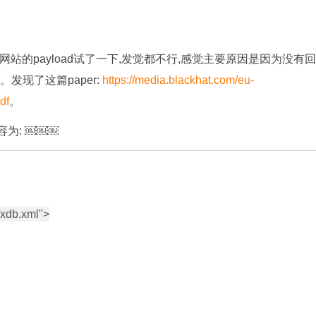
站的payload试了一下,发觉都不行,感觉主要原因是因为没有回
。发现了这篇paper:
https://media.blackhat.com/eu-
df
。
容为: ￼￼￼
xdb.xml">
