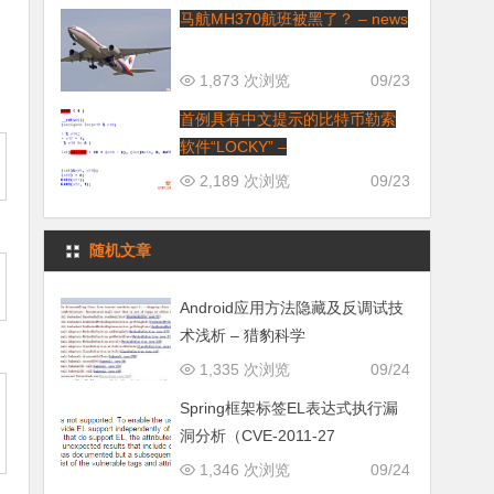
马航MH370航班被黑了？ – news
1,873 次浏览
09/23
首例具有中文提示的比特币勒索
软件“LOCKY” –
2,189 次浏览
09/23
随机文章
Android应用方法隐藏及反调试技
术浅析 – 猎豹科学
1,335 次浏览
09/24
Spring框架标签EL表达式执行漏
洞分析（CVE-2011-27
1,346 次浏览
09/24