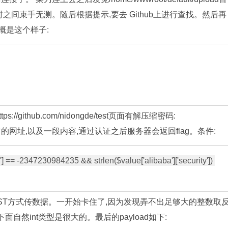
,所以一时之间束手无测。随后根据提示,要去 Github上进行查找。然后再
概是这个样子:
://github.com/nidongde/test页面有解压缩密码:
供了它的网址,以及一段内容,通过认证之后服务器会返回flag。条件:
'] == -2347230984235 && strlen($value['alibaba']['security']) 
POST方式传数据。一开始卡住了,因为发现弄不出足够大的整数取
面自然int类型是很大的。最后的payload如下: