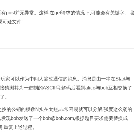
检查所有post并无异常。这样,在get请求的情况下,可能会有关键字。 
字,发现可疑文件:
玩家可以作为中间人篡改通信的消息。消息是由一串在Start与
测其为十进制的ASCII码,解码后看到alice与bob互相交换了
过了。
前交换的公钥的模数N实在太短,非常容易就可以分解,强度这么弱的
,
发现bob发送了一个bob@bob.com,
根据题目要求需要替换成
交换公钥,重复上述过程。