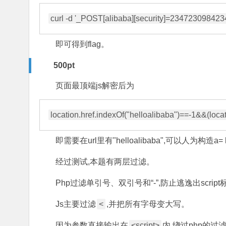
即可得到flag。
500pt
页面最顶端js解密后为
即需要在url里有"helloalibaba",可以人为构造a= h
经过测试,本题有两层过滤。
Php过滤单引号、双引号和“-”,防止逃逸出script
Js主要过滤
<
,并把所有字母变大写。
因为参数直接输出在
<script>
内,绕过php的过滤