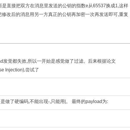
是直接把双方在消息里发送的公钥的指数e从65537换成1,这样
把修改后的消息用另一方真正的公钥再加密一次再发送即可,重复
oad发觉都失效,所以一开始是感觉做了过滤。后来根据论文
lse Injection),尝试了
硬编码,不能出现-,只能用|。 最终的payload为: