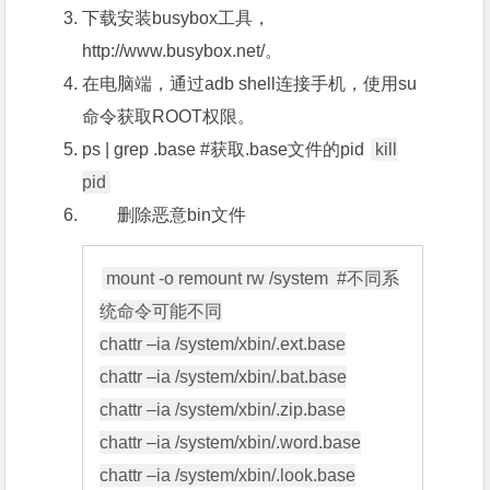
下载安装busybox工具，
http://www.busybox.net/
。
在电脑端，通过adb shell连接手机，使用su
命令获取ROOT权限。
ps | grep .base #获取.base文件的pid
kill
pid
删除恶意bin文件
mount -o remount rw /system  #不同系
统命令可能不同

chattr –ia /system/xbin/.ext.base

chattr –ia /system/xbin/.bat.base

chattr –ia /system/xbin/.zip.base

chattr –ia /system/xbin/.word.base

chattr –ia /system/xbin/.look.base
