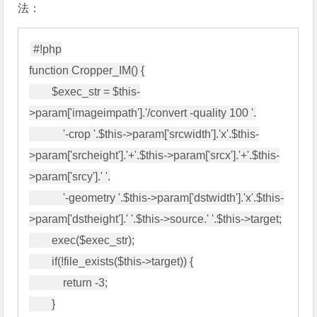
法：
#!php

function Cropper_IM() {

        $exec_str = $this-
>param['imageimpath'].'/convert -quality 100 '.

            '-crop '.$this->param['srcwidth'].'x'.$this-
>param['srcheight'].'+'.$this->param['srcx'].'+'.$this-
>param['srcy'].' '.

            '-geometry '.$this->param['dstwidth'].'x'.$this-
>param['dstheight'].' '.$this->source.' '.$this->target;

        exec($exec_str);

        if(!file_exists($this->target)) {

            return -3;

        }
