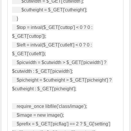
        $cutwidth = $_GET['cutwidth'];

        $cutheight = $_GET['cutheight'];

    }

    $top = intval($_GET['cuttop'] < 0 ? 0 : 
$_GET['cuttop']);

    $left = intval($_GET['cutleft'] < 0 ? 0 : 
$_GET['cutleft']);

    $picwidth = $cutwidth > $_GET['picwidth'] ? 
$cutwidth : $_GET['picwidth'];

    $picheight = $cutheight > $_GET['picheight'] ? 
$cutheight : $_GET['picheight'];

    require_once libfile('class/image');

    $image = new image();

    $prefix = $_GET['picflag'] == 2 ? $_G['setting']