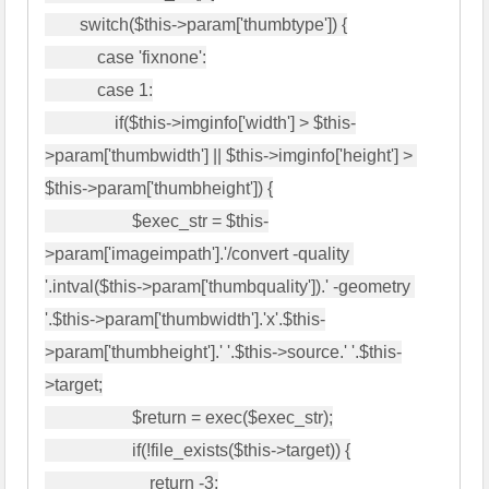
        switch($this->param['thumbtype']) {

            case 'fixnone':

            case 1:

                if($this->imginfo['width'] > $this-
>param['thumbwidth'] || $this->imginfo['height'] > 
$this->param['thumbheight']) {

                    $exec_str = $this-
>param['imageimpath'].'/convert -quality 
'.intval($this->param['thumbquality']).' -geometry 
'.$this->param['thumbwidth'].'x'.$this-
>param['thumbheight'].' '.$this->source.' '.$this-
>target;

                    $return = exec($exec_str);

                    if(!file_exists($this->target)) {

                        return -3;
