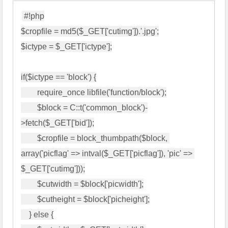
#!php

$cropfile = md5($_GET['cutimg']).'.jpg';

$ictype = $_GET['ictype'];

if($ictype == 'block') {

        require_once libfile('function/block');

        $block = C::t('common_block')-
>fetch($_GET['bid']);

        $cropfile = block_thumbpath($block, 
array('picflag' => intval($_GET['picflag']), 'pic' => 
$_GET['cutimg']));

        $cutwidth = $block['picwidth'];

        $cutheight = $block['picheight'];

    } else {
