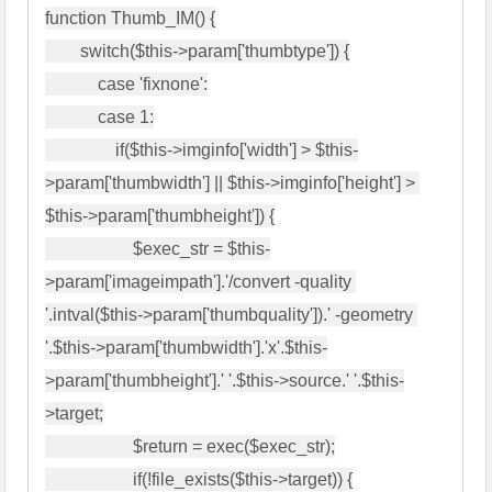
function Thumb_IM() {

        switch($this->param['thumbtype']) {

            case 'fixnone':

            case 1:

                if($this->imginfo['width'] > $this-
>param['thumbwidth'] || $this->imginfo['height'] > 
$this->param['thumbheight']) {

                    $exec_str = $this-
>param['imageimpath'].'/convert -quality 
'.intval($this->param['thumbquality']).' -geometry 
'.$this->param['thumbwidth'].'x'.$this-
>param['thumbheight'].' '.$this->source.' '.$this-
>target;

                    $return = exec($exec_str);

                    if(!file_exists($this->target)) {
