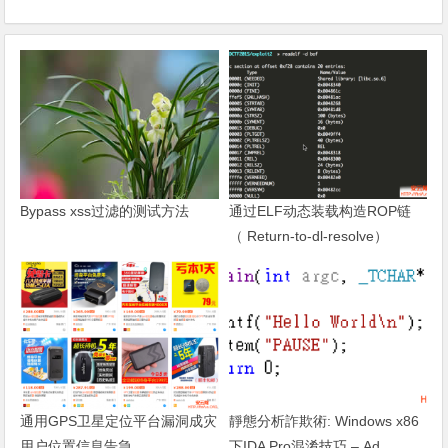
Bypass xss过滤的测试方法
通过ELF动态装载构造ROP链
（ Return-to-dl-resolve）
通用GPS卫星定位平台漏洞成灾
靜態分析詐欺術: Windows x86
用户位置信息告急
下IDA Pro混淆技巧 – Ad