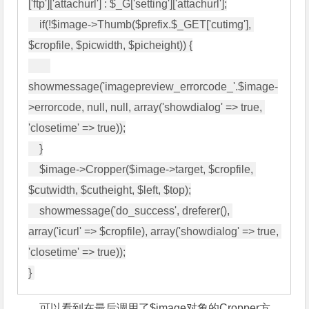
['ftp']['attachurl'] : $_G['setting']['attachurl'];

    if(!$image->Thumb($prefix.$_GET['cutimg'], 
$cropfile, $picwidth, $picheight)) {

showmessage('imagepreview_errorcode_'.$image-
>errorcode, null, null, array('showdialog' => true, 
'closetime' => true));

    }

    $image->Cropper($image->target, $cropfile, 
$cutwidth, $cutheight, $left, $top);

    showmessage('do_success', dreferer(), 
array('icurl' => $cropfile), array('showdialog' => true, 
'closetime' => true));

可以看到在最后调用了$image对象的Cropper方