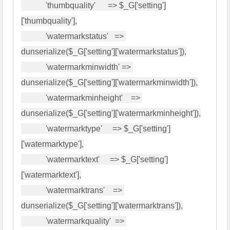
            'thumbquality'      => $_G['setting']
['thumbquality'],

            'watermarkstatus'   => 
dunserialize($_G['setting']['watermarkstatus']),

            'watermarkminwidth' => 
dunserialize($_G['setting']['watermarkminwidth']),

            'watermarkminheight'    => 
dunserialize($_G['setting']['watermarkminheight']),

            'watermarktype'     => $_G['setting']
['watermarktype'],

            'watermarktext'     => $_G['setting']
['watermarktext'],

            'watermarktrans'    => 
dunserialize($_G['setting']['watermarktrans']),

            'watermarkquality'  => 