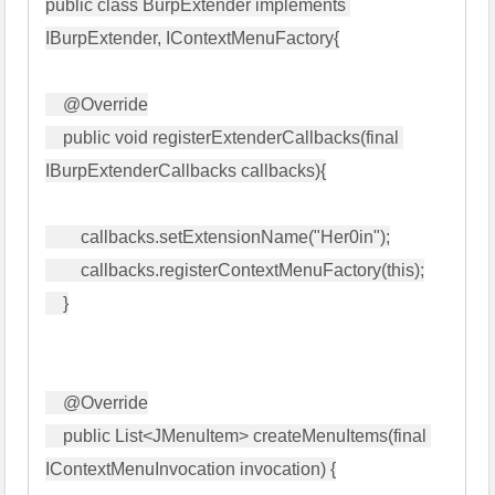
public class BurpExtender implements 
IBurpExtender, IContextMenuFactory{

    @Override

    public void registerExtenderCallbacks(final 
IBurpExtenderCallbacks callbacks){

        callbacks.setExtensionName("Her0in");

        callbacks.registerContextMenuFactory(this);

    }

    @Override

    public List<JMenuItem> createMenuItems(final 
IContextMenuInvocation invocation) {
