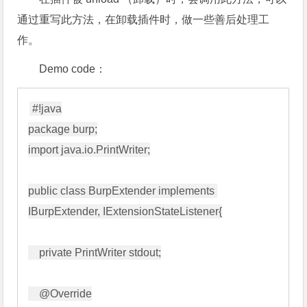
通过重写此方法，在卸载插件时，做一些善后处理工
作。
Demo code：
#!java

package burp;

import java.io.PrintWriter;

public class BurpExtender implements 
IBurpExtender, IExtensionStateListener{

    private PrintWriter stdout;

    @Override
