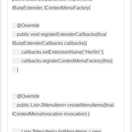
IBurpExtender, IContextMenuFactory{

    @Override

    public void registerExtenderCallbacks(final 
IBurpExtenderCallbacks callbacks){

        callbacks.setExtensionName("Her0in");

        callbacks.registerContextMenuFactory(this);

    }

    @Override

    public List<JMenuItem> createMenuItems(final 
IContextMenuInvocation invocation) {

        List<JMenuItem> listMenuItems = new 