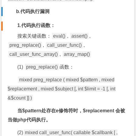
b.代码执行漏洞
1.代码执行函数：
搜索关键函数：
eval()
,
assert()
,
preg_replace()
,
call_user_func()
,
call_user_func_array()
,
array_map()
(1)
preg_replace()
函数：
mixed preg_replace ( mixed $pattern , mixed
$replacement , mixed $subject [, int $limit = -1 [, int
&$count ]] )
当$pattern处存在e修饰符时，$replacement 会被
当做php代码执行。
(2)
mixed call_user_func( callable $callbank [ ,