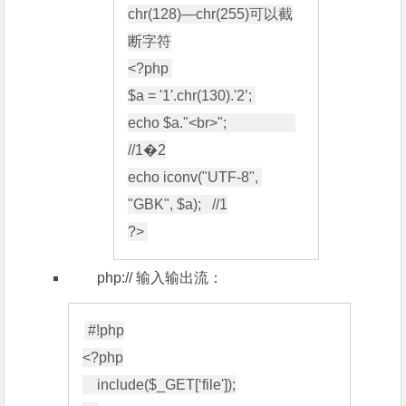
chr(128)—chr(255)可以截
断字符

<?php 

$a = '1'.chr(130).'2’; 

echo $a."<br>";                   
//1�2

echo iconv("UTF-8", 
"GBK", $a);   //1

php:// 输入输出流：
#!php

<?php

    include($_GET[‘file']);
