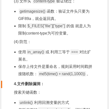
(3) 文件头
content-type
验证绕过：
getimagesize()
函数：验证文件头只要为
GIF89a，就会返回真。
限制
$_FILES["file"]["type"]
的值 就是人为
限制content-type为可控变量。
(4) 防范：
使用
in_array()
或 利用三等于
===
对比扩
展名。
保存上传文件是重命名，规则采用时间戳拼
接随机数：
md5(time() + rand(1,1000))
。
4.文件删除漏洞：
搜索关键函数：
unlink()
利用回溯变量的方式