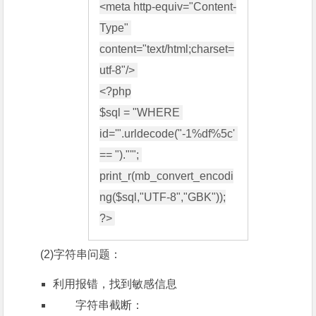
<meta http-equiv="Content-
Type" 
content="text/html;charset=
utf-8"/> 

<?php

$sql = "WHERE 
id='".urldecode("-1%df%5c' 
== ")."'"; 

print_r(mb_convert_encodi
ng($sql,"UTF-8","GBK"));

(2)字符串问题：
利用报错，找到敏感信息
字符串截断：