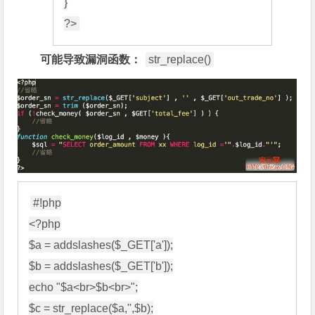
}

可能导致漏洞函数：
str_replace()
#!php

<?php

$a = addslashes($_GET['a']);

$b = addslashes($_GET['b']);

echo "$a<br>$b<br>";

$c = str_replace($a,'',$b);
