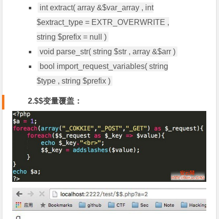
int extract( array &$var_array , int
$extract_type = EXTR_OVERWRITE ,
string $prefix = null )
void parse_str( string $str , array &$arr )
bool import_request_variables( string
$type , string $prefix )
2.$$变量覆盖：