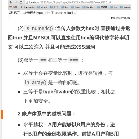
(2)
is_numeric()
:
当传入参数为hex时 直接通过并返
回true 并且MYSQL可以直接使用hex编码代替字符串明
文 可以二次注入 并且可能造成XSS漏洞
(3)双等于
==
和三等于
===
：
双等于会在变量比较时，进行类转换，与
in_array()
是一样的问题。
三等于是
type
和
value
的双重比较，相比之
下更加安全。
2.账户体系中的越权问题：
水平越权：
A用户能够以B用户的身份，进
行B用户的全部权限操作。前提A用户和B用