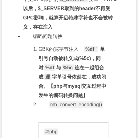
以后，$_SERVER取到的header不再受
GPC影响，就算开启特殊字符也不会被转
义，存在注入
编码问题转换：
GBK的宽字节注入：
%df '
单
引号自动被转义成(%5c)，同
时
%df
与
%5c
连在一起组合
成
運
字单引号依然在，成功闭
合。【php与mysql交互过程中
发生的编码转换问题】
mb_convert_encoding()
：
#!php
