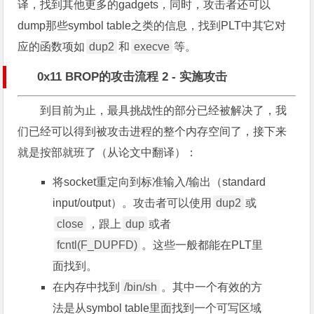
译，找到其他更多的gadgets，同时，攻击者还可以
dump那些symbol table之类的信息，找到PLT中其它对
应的函数项如
dup2
和
execve
等。
0x11 BROP的攻击流程 2 - 实施攻击
到目前为止，最具挑战性的部分已经被解决了，我
们已经可以得到被攻击进程的整个内存空间了，接下来
就是按部就班了（从论文中翻译）：
将socket重定向到标准输入/输出（standard
input/output）。攻击者可以使用
dup2
或
close
，跟上
dup
或者
fcntl(F_DUPFD)
。这些一般都能在PLT里
面找到。
在内存中找到
/bin/sh
。其中一个有效的方
法是从symbol table里面找到一个可写区域