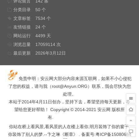
评论留言
142 条
分类目录
50 个
文章标签
7534 个
友情链接
24 个
网站运行
4499 天
浏览总量
17059114 次
最后更新
2026年3月12日
免责申明：安云网大部分内容来源互联网，如果不小心侵犯
了您的权益，请与我（
root@Anyun.ORG
）联系，我会尽快为您
处理。
本站于2014年4月11日创办，坚持下去，希望坚持每天更新，希
望给您更好帮助！ Copyright © 2014-2021 安云网 版权所
有.
hacked by wooyun.
你站在桥上看风景,看风景的人在楼上看你,明月装饰了你的窗子,
你装饰了别人的梦.--卞之琳《断章》 . 备案号:
粤ICP备15080684