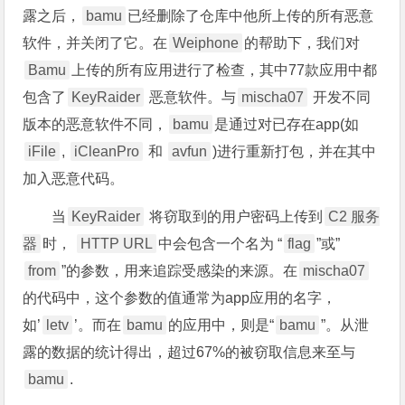
露之后，
bamu
已经删除了仓库中他所上传的所有恶意
软件，并关闭了它。在
Weiphone
的帮助下，我们对
Bamu
上传的所有应用进行了检查，其中77款应用中都
包含了
KeyRaider
恶意软件。与
mischa07
开发不同
版本的恶意软件不同，
bamu
是通过对已存在app(如
iFile
,
iCleanPro
和
avfun
)进行重新打包，并在其中
加入恶意代码。
当
KeyRaider
将窃取到的用户密码上传到
C2 服务
器
时，
HTTP URL
中会包含一个名为 “
flag
”或”
from
”的参数，用来追踪受感染的来源。在
mischa07
的代码中，这个参数的值通常为app应用的名字，
如’
letv
’。而在
bamu
的应用中，则是“
bamu
”。从泄
露的数据的统计得出，超过67%的被窃取信息来至与
bamu
.