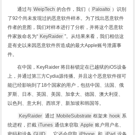
通过与
WeipTech
的合作，我们（
Paloalto
）识别
了92个尚未发现过的恶意软件样本。为了找出恶意软件
作者的意图，我们对样本进行了分析，并将这个恶意软
件家族命名为“
KeyRaider
”。从结果来看，我们相信这
是有史以来因恶意软件所造成的最大Apple账号泄露事
件。
在中国，KeyRaider 将目标锁定在已越狱的iOS设备
上，并通过第三方Cydia源传播。并且这个恶意软件很可
能已经影响到了18个国家的用户，包括中国、法国、俄
罗斯、日本、英国、美国、加拿大、德国、澳大利亚、
以色列、意大利、西班牙、新加坡和韩国等。
KeyRaider
通过
MobileSubstrate
框架来
hook
系
统进程，拦截
iTunes
通信来窃取
Apple
账户用户名、
密码和设备
GUID
。 它还会窃取
iPhone
和
iPad
设备