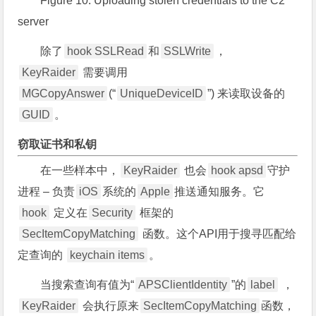
Figure 10. Uploading stolen credentials to the C2
server
除了
hook SSLRead
和
SSLWrite
，
KeyRaider
需要调用
MGCopyAnswer
(“
UniqueDeviceID
”) 来读取设备的
GUID
。
窃取证书和私钥
在一些样本中，
KeyRaider
也会
hook apsd
守护
进程 – 负责
iOS
系统的
Apple
推送通知服务。它
hook
定义在
Security
框架的
SecItemCopyMatching
函数。这个API用于搜寻匹配给
定查询的
keychain items
。
当搜索查询有值为“
APSClientIdentity
”的
label
，
KeyRaider
会执行原来
SecItemCopyMatching
函数，